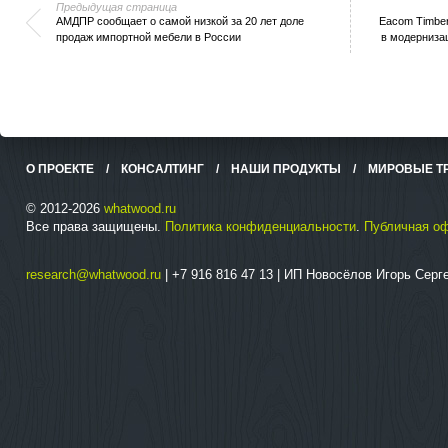
Предыдущая страница
АМДПР сообщает о самой низкой за 20 лет доле
Eacom Timber
продаж импортной мебели в России
в модерниза
О ПРОЕКТЕ
/
КОНСАЛТИНГ
/
НАШИ ПРОДУКТЫ
/
МИРОВЫЕ Т
© 2012-2026
whatwood.ru
Все права защищены.
Политика конфиденциальности
.
Публичная о
research@whatwood.ru
| +7 916 816 47 13 | ИП Новосёлов Игорь Сер