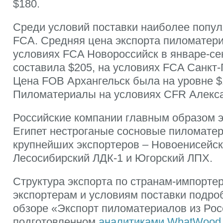
$180.
Среди условий поставки наиболее попу
FCA. Средняя цена экспорта пиломатери
условиях FCA Новороссийск в январе-сен
составила $205, на условиях FCA Санкт-
Цена FOB Архангельск была на уровне $
Пиломатериалы на условиях CFR Алекса
Российские компании главным образом э
Египет нестроганые сосновые пиломате
крупнейших экспортеров – Новоенисейск
Лесосибирский ЛДК-1 и Югорский ЛПХ.
Структура экспорта по странам-импорте
экспортерам и условиям поставки подро
обзоре «Экспорт пиломатериалов из России
подготовленном
аналитиками WhatWood