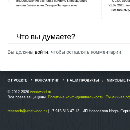
Возобновление экспорта привело к повышению
Обзор лесо
цен на балансы на Северо-Западе в мае
21.07.2013: 
нестабильну
Что вы думаете?
Вы должны
войти
, чтобы оставлять комментарии.
О ПРОЕКТЕ
/
КОНСАЛТИНГ
/
НАШИ ПРОДУКТЫ
/
МИРОВЫЕ Т
© 2012-2026
whatwood.ru
Все права защищены.
Политика конфиденциальности
.
Публичная о
research@whatwood.ru
| +7 916 816 47 13 | ИП Новосёлов Игорь Сер