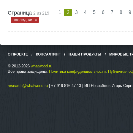
Страница
1
2
3
4
5
6
7
8
9
2 из 219
последняя »
О ПРОЕКТЕ
/
КОНСАЛТИНГ
/
НАШИ ПРОДУКТЫ
/
МИРОВЫЕ Т
© 2012-2026
whatwood.ru
Все права защищены.
Политика конфиденциальности
.
Публичная о
research@whatwood.ru
| +7 916 816 47 13 | ИП Новосёлов Игорь Сер