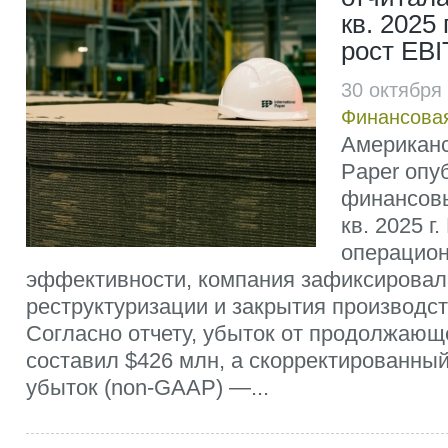
кв. 2025 
рост EB
30 октября
Финансовая
Американск
Paper опу
финансовы
кв. 2025 г
операцио
эффективности, компания зафиксировал
реструктуризации и закрытия производс
Согласно отчету, убыток от продолжающ
составил $426 млн, а скорректированны
убыток (non-GAAP) —...