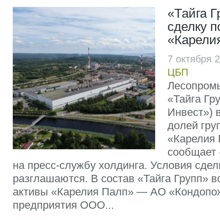
«Тайга 
сделку п
«Карели
7 октября 
ЦБП
Лесопром
«Тайга Гр
Инвест») 
долей гру
«Карелия 
сообщает 
на пресс-службу холдинга. Условия сдел
разглашаются. В состав «Тайга Групп» 
активы «Карелия Палп» — АО «Кондопож
предприятия ООО...