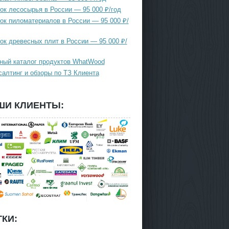
ок лесосырья в России — 95 000 ₽/год
ок пиломатериалов в России — 95 000 ₽/
ок древесных плит в России — 95 000 ₽/
ный каталог продуктов WhatWood
салтинг и обзоры по ТЗ Клиента
ШИ КЛИЕНТЫ:
КИ: