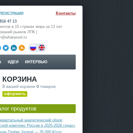
Контакты
РЕГИСТРАЦИЯ
816 47 13
ентов в 15 странах мира за 13 лет
ований рынков ЛПК |
ch@whatwood.ru
А
ИДЕИ
ИНТЕРВЬЮ
КОРЗИНА
В вашей корзине
0
товаров
оформить
алог продуктов
квартальный аналитический обзор
сной комплекс России в 2025-2026 годах»
ian Timber Journal — 35 000 ₽/год