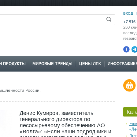
ВХОД
+7 916 
250 кли
исслед
resear
И ПРОДУКТЫ
МИРОВЫЕ ТРЕНДЫ
ЦЕНЫ ЛПК
ИНФОГРАФИК
ышленности России.
Кат
Денис Кумиров, заместитель
генерального директора по
Еже
лесосырьевому обеспечению АО
«Ле
«Волга»: «Если наши подрядчики и
Russ