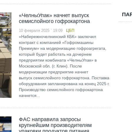
ПА
«ЧелныУпак» начнет выпуск
семислойного гофрокартона
10 февраля 2025 ` 19:09
ЦБП
«Набережночелнинский КБК» заключил
контракт с компанией «Гофромашины
Премиум» на модернизацию гофроагрегата,
который будет работать на дочернем
предприятии комбината «ЧелныУпак» в
Московской обл. (г. Клин). После
модернизации предприятие начнет
выпуск семислойного гофрокартона. Поставка
оборудования запланирована на конец 2025 г.
Производство семислойного гофрокартона
начнется...
ФАС направила запросы
крупнейшим производителям
упаковки продуктов питания