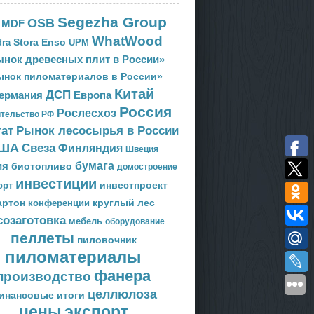
Segezha Group
OSB
MDF
WhatWood
Stora Enso
ra
UPM
нок древесных плит в России»
ынок пиломатериалов в России»
Китай
ДСП
Европа
ермания
Россия
Рослесхоз
тельство РФ
тат
Рынок лесосырья в России
ША
Свеза
Финляндия
Швеция
ия
бумага
биотопливо
домостроение
инвестиции
орт
инвестпроект
артон
круглый лес
конференции
созаготовка
мебель
оборудование
пеллеты
пиловочник
пиломатериалы
фанера
производство
целлюлоза
инансовые итоги
цены
экспорт