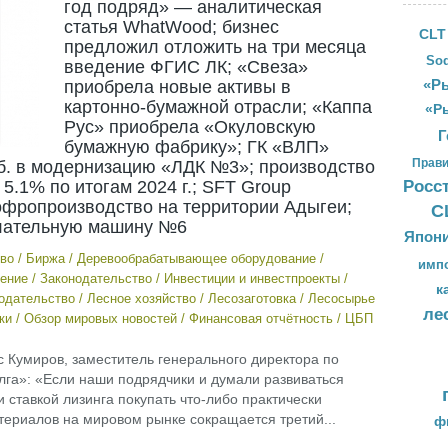
год подряд» — аналитическая
статья WhatWood; бизнес
CLT
предложил отложить на три месяца
Sod
введение ФГИС ЛК; «Свеза»
приобрела новые активы в
«Ры
картонно-бумажной отрасли; «Каппа
«Р
Рус» приобрела «Окуловскую
Г
бумажную фабрику»; ГК «ВЛП»
Прави
уб. в модернизацию «ЛДК №3»; производство
5.1% по итогам 2024 г.; SFT Group
Росс
гофропроизводство на территории Адыгеи;
С
елательную машину №6
Япон
во
/
Биржа
/
Деревообрабатывающее оборудование
/
имп
ение
/
Законодательство
/
Инвестиции и инвестпроекты
/
к
одательство
/
Лесное хозяйство
/
Лесозаготовка
/
Лесосырье
ле
ки
/
Обзор мировых новостей
/
Финансовая отчётность
/
ЦБП
ис Кумиров, заместитель генерального директора по
га»: «Если наши подрядчики и думали развиваться
и ставкой лизинга покупать что-либо практически
ериалов на мировом рынке сокращается третий...
ф