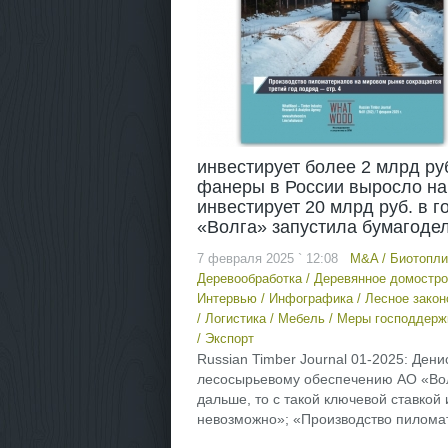
инвестирует более 2 млрд р
фанеры в России выросло на 
инвестирует 20 млрд руб. в 
«Волга» запустила бумагод
7 февраля 2025 ` 12:08
M&A
/
Биотопли
Деревообработка
/
Деревянное домостро
Интервью
/
Инфографика
/
Лесное закон
/
Логистика
/
Мебель
/
Меры господдерж
/
Экспорт
Russian Timber Journal 01-2025: Ден
лесосырьевому обеспечению АО «Вол
дальше, то с такой ключевой ставкой 
невозможно»; «Производство пиломат