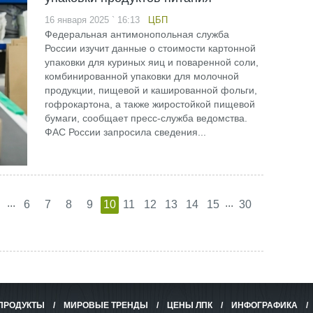
16 января 2025 ` 16:13
ЦБП
Федеральная антимонопольная служба
России изучит данные о стоимости картонной
упаковки для куриных яиц и поваренной соли,
комбинированной упаковки для молочной
продукции, пищевой и кашированной фольги,
гофрокартона, а также жиростойкой пищевой
бумаги, сообщает пресс-служба ведомства.
ФАС России запросила сведения...
...
...
6
7
8
9
10
11
12
13
14
15
30
ПРОДУКТЫ
/
МИРОВЫЕ ТРЕНДЫ
/
ЦЕНЫ ЛПК
/
ИНФОГРАФИКА