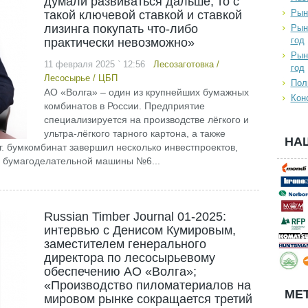
думали развиваться дальше, то с
Рын
такой ключевой ставкой и ставкой
лизинга покупать что-либо
Рын
год
практически невозможно»
Рын
11 февраля 2025 ` 12:56
Лесозаготовка
/
год
Лесосырье
/
ЦБП
Пол
АО «Волга» – один из крупнейших бумажных
Кон
комбинатов в России. Предприятие
специализируется на производстве лёгкого и
ультра-лёгкого тарного картона, а также
НА
 г. бумкомбинат завершил несколько инвестпроектов,
 бумагоделательной машины №6...
Russian Timber Journal 01-2025:
интервью с Денисом Кумировым,
заместителем генерального
директора по лесосырьевому
обеспечению АО «Волга»;
«Производство пиломатериалов на
МЕТ
мировом рынке сокращается третий