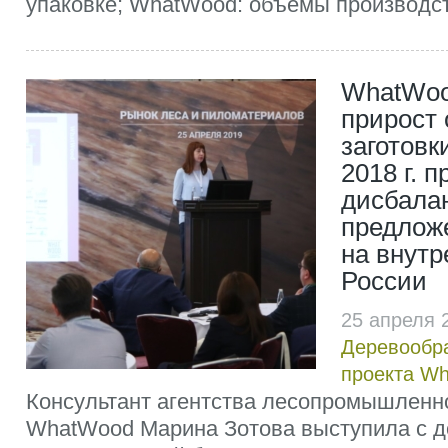
упаковке; WhatWood: объемы производст
WhatWoo
прирост
заготовк
2018 г. п
дисбалан
предлож
на внут
России
25 апреля 
Деревообр
проекта W
Консультант агентства лесопромышленн
WhatWood Марина Зотова выступила с д