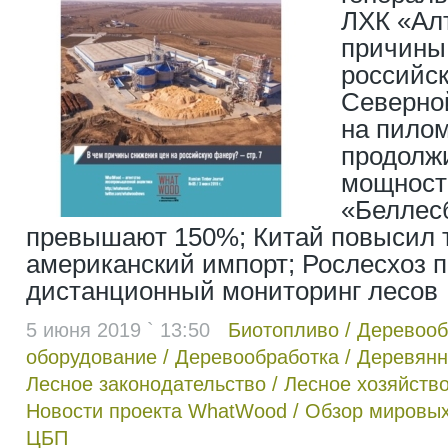
ЛХК «Ал
причины
российск
Северно
на пило
продолж
мощност
«Беллес
превышают 150%; Китай повысил 
американский импорт; Рослесхоз 
дистанционный мониторинг лесов
5 июня 2019 ` 13:50
Биотопливо
/
Деревоо
оборудование
/
Деревообработка
/
Деревянн
Лесное законодательство
/
Лесное хозяйств
Новости проекта WhatWood
/
Обзор мировых
ЦБП