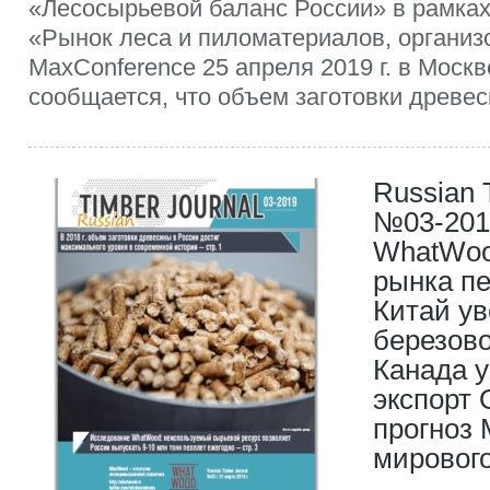
«Лесосырьевой баланс России» в рамка
«Рынок леса и пиломатериалов, организ
MaxConference 25 апреля 2019 г. в Москв
сообщается, что объем заготовки древеси
Russian 
№03-201
WhatWoo
рынка пе
Китай у
березово
Канада 
экспорт 
прогноз 
мировог