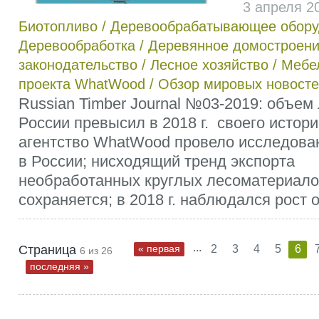
3 апреля 2
Биотопливо
/
Деревообрабатывающее обору
Деревообработка
/
Деревянное домостроен
законодательство
/
Лесное хозяйство
/
Мебе
проекта WhatWood
/
Обзор мировых новост
Russian Timber Journal №03-2019: объем 
России превысил в 2018 г. своего истор
агентство WhatWood провело исследован
в России; нисходящий тренд экспорта
необработанных круглых лесоматериало
сохраняется; в 2018 г. наблюдался рост 
...
Страница
« первая
2
3
4
5
6
6 из 26
последняя »