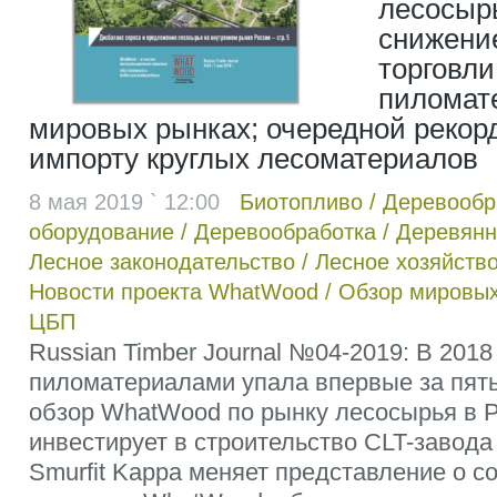
лесосырь
снижени
торговли
пиломат
мировых рынках; очередной рекорд
импорту круглых лесоматериалов
8 мая 2019 ` 12:00
Биотопливо
/
Деревооб
оборудование
/
Деревообработка
/
Деревянн
Лесное законодательство
/
Лесное хозяйств
Новости проекта WhatWood
/
Обзор мировых
ЦБП
Russian Timber Journal №04-2019: В 2018
пиломатериалами упала впервые за пять
обзор WhatWood по рынку лесосырья в Р
инвестирует в строительство CLT-завода
Smurfit Kappa меняет представление о 