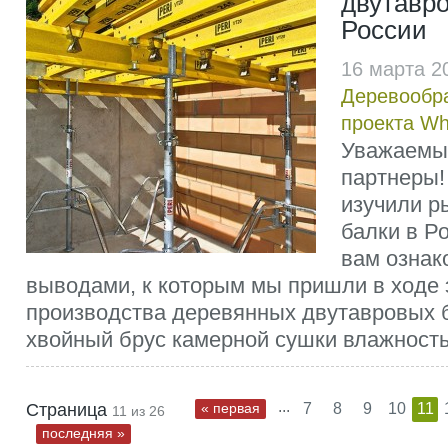
двутавро
России
16 марта 2
Деревообр
проекта W
Уважаемы
партнеры!
изучили р
балки в Р
вам ознак
выводами, к которым мы пришли в ходе 
производства деревянных двутавровых 
хвойный брус камерной сушки влажность
...
Страница
« первая
7
8
9
10
11
11 из 26
последняя »