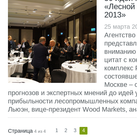
«Лесной
2013»
25 марта 2
Агентств
представл
вниманию
цитат с к
комплекс 
состоявше
Москве – 
прогнозов и экспертных мнений до идей
прибыльности лесопромышленных компа
Льюэн, вице-президент Wood Markets, ана
Страница
1
2
3
4
4 из 4