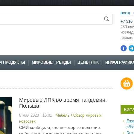
ВХОД
+7 916 
250 кли
исслед
resear
И ПРОДУКТЫ
МИРОВЫЕ ТРЕНДЫ
ЦЕНЫ ЛПК
ИНФОГРАФИК
Мировые ЛПК во время пандемии:
Польша
Кат
8 мая 2020 ` 13:01
Мебель
/
Обзор мировых
Еже
новостей
«Ле
СМИ сообщили, что некоторые польские
Russ
мебельные компании находятся на грани