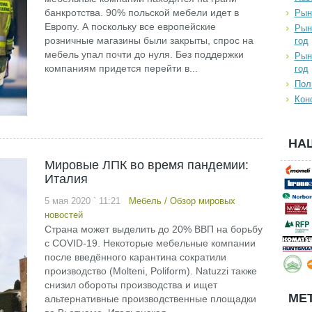
банкротства. 90% польской мебели идет в
Рын
Европу. А поскольку все европейские
Рын
розничные магазины были закрыты, спрос на
год
мебель упал почти до нуля. Без поддержки
Рын
компаниям придется перейти в...
год
Пол
Кон
НА
Мировые ЛПК во время пандемии:
Италия
5 мая 2020 ` 11:21
Мебель
/
Обзор мировых
новостей
Страна может выделить до 20% ВВП на борьбу
с COVID-19. Некоторые мебельные компании
после введённого карантина сократили
производство (Molteni, Poliform). Natuzzi также
снизил обороты производства и ищет
МЕТ
альтернативные производственные площадки