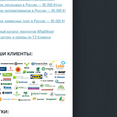
ок лесосырья в России — 95 000 ₽/год
ок пиломатериалов в России — 95 000 ₽/
ок древесных плит в России — 95 000 ₽/
ный каталог продуктов WhatWood
салтинг и обзоры по ТЗ Клиента
ШИ КЛИЕНТЫ:
КИ: