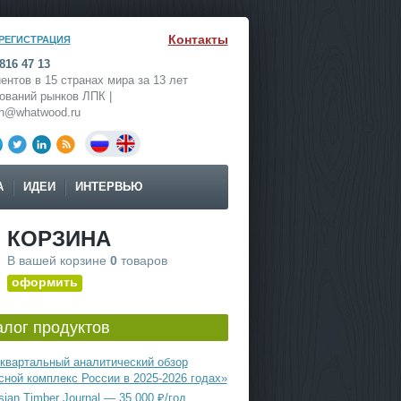
Контакты
РЕГИСТРАЦИЯ
816 47 13
ентов в 15 странах мира за 13 лет
ований рынков ЛПК |
ch@whatwood.ru
А
ИДЕИ
ИНТЕРВЬЮ
КОРЗИНА
В вашей корзине
0
товаров
оформить
алог продуктов
квартальный аналитический обзор
сной комплекс России в 2025-2026 годах»
ian Timber Journal — 35 000 ₽/год