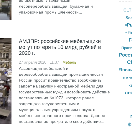
во Вьетнаме. Итальянская
лесоперерабатывающая, бумажная и
CLT
упаковочная промышленности...
Sod
«Ры
«Р
Г
АМДПР: российские мебельщики
могут потерять 10 млрд рублей в
Прави
2020 г.
Росс
С
27 апреля 2020 ` 11:37
Мебель
Ассоциация мебельной и
Япон
деревообрабатывающей промышленности
имп
России просит правительство возобновить
к
запрет на закупку иностранной мебели для
государственных нужд и возобновить действие
ле
постановления №1072, которое ранее
запрещало государственным и
муниципальным учреждениям покупать
мебель иностранного производства. Данное
постановление прекратило свое действие...
ф