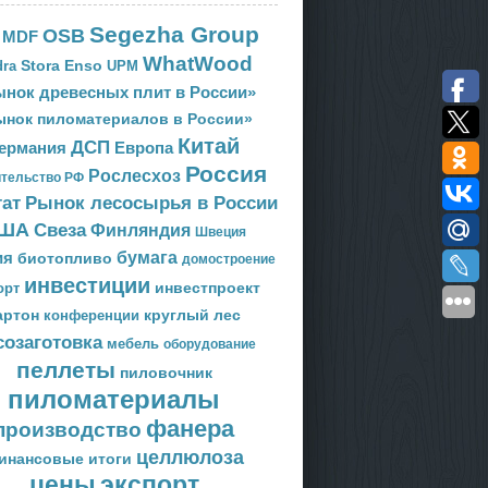
Segezha Group
OSB
MDF
WhatWood
Stora Enso
ra
UPM
нок древесных плит в России»
ынок пиломатериалов в России»
Китай
ДСП
Европа
ермания
Россия
Рослесхоз
тельство РФ
тат
Рынок лесосырья в России
ША
Свеза
Финляндия
Швеция
ия
бумага
биотопливо
домостроение
инвестиции
орт
инвестпроект
артон
круглый лес
конференции
созаготовка
мебель
оборудование
пеллеты
пиловочник
пиломатериалы
фанера
производство
целлюлоза
инансовые итоги
цены
экспорт