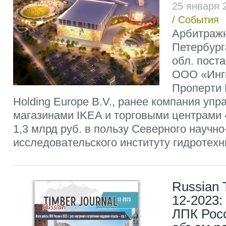
25 января 
/
События
Арбитражн
Петербург
обл. пост
ООО «Ингк
Проперти 
Holding Europe B.V., ранее компания упр
магазинами IKEA и торговыми центрами 
1,3 млрд руб. в пользу Северного научно
исследовательского институту гидротехни
Russian 
12-2023:
ЛПК Росс