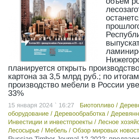
объем р
лесозагот
останетс
прошлого
Республ
выпуска
ламинир
Нижегоро
планируется открыть производство
картона за 3,5 млрд руб.; по итогам
производство мебели в России ув
33%
15 января 2024 ` 16:27
Биотопливо
/
Дерев
оборудование
/
Деревообработка
/
Деревянн
Инвестиции и инвестпроекты
/
Лесное хозяй
Лесосырье
/
Мебель
/
Обзор мировых новос
Russian Timber Journal 12-2023: предва