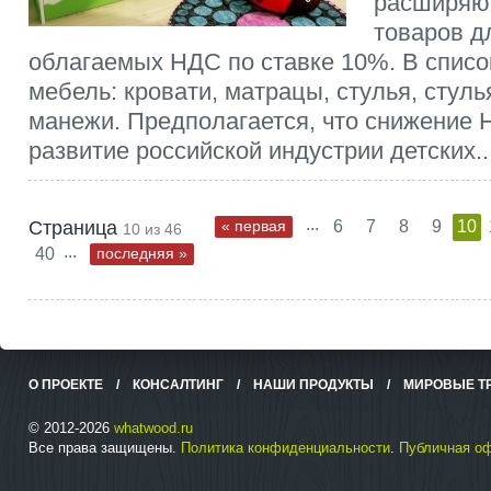
расширяют
товаров д
облагаемых НДС по ставке 10%. В списо
мебель: кровати, матрацы, стулья, стуль
манежи. Предполагается, что снижение
развитие российской индустрии детских..
...
Страница
« первая
6
7
8
9
10
10 из 46
...
40
последняя »
О ПРОЕКТЕ
/
КОНСАЛТИНГ
/
НАШИ ПРОДУКТЫ
/
МИРОВЫЕ Т
© 2012-2026
whatwood.ru
Все права защищены.
Политика конфиденциальности
.
Публичная о