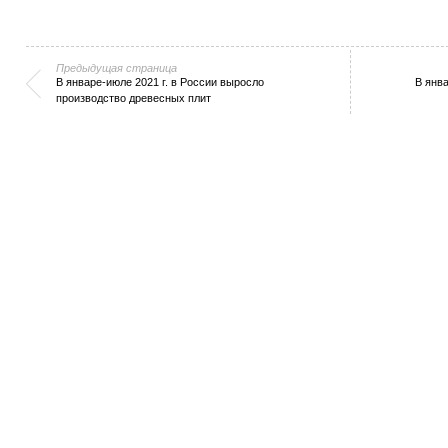
Предыдущая страница
В январе-июле 2021 г. в России выросло
В янва
производство древесных плит