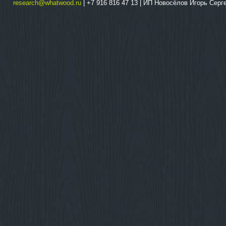
research@whatwood.ru
| +7 916 816 47 13 | ИП Новосёлов Игорь Сер