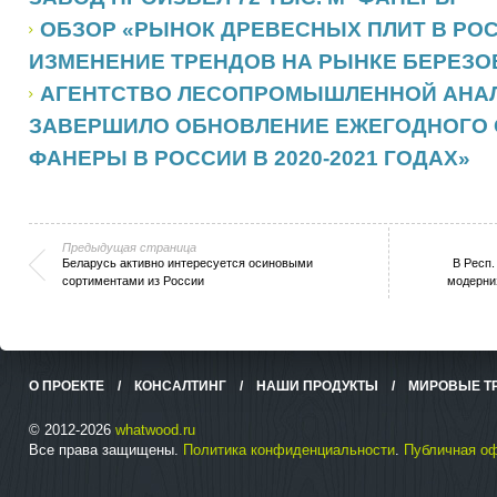
ОБЗОР «РЫНОК ДРЕВЕСНЫХ ПЛИТ В РОСС
ИЗМЕНЕНИЕ ТРЕНДОВ НА РЫНКЕ БЕРЕЗ
АГЕНТСТВО ЛЕСОПРОМЫШЛЕННОЙ АНА
ЗАВЕРШИЛО ОБНОВЛЕНИЕ ЕЖЕГОДНОГО 
ФАНЕРЫ В РОССИИ В 2020-2021 ГОДАХ»
Предыдущая страница
Беларусь активно интересуется осиновыми
В Респ.
сортиментами из России
модерни
О ПРОЕКТЕ
/
КОНСАЛТИНГ
/
НАШИ ПРОДУКТЫ
/
МИРОВЫЕ Т
© 2012-2026
whatwood.ru
Все права защищены.
Политика конфиденциальности
.
Публичная о