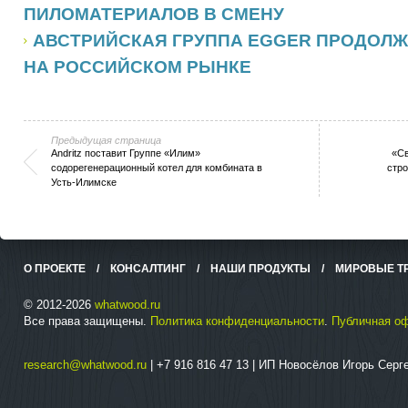
ПИЛОМАТЕРИАЛОВ В СМЕНУ
АВСТРИЙСКАЯ ГРУППА EGGER ПРОДОЛЖ
НА РОССИЙСКОМ РЫНКЕ
Предыдущая страница
Andritz поставит Группе «Илим»
«Св
содорегенерационный котел для комбината в
стро
Усть-Илимске
О ПРОЕКТЕ
/
КОНСАЛТИНГ
/
НАШИ ПРОДУКТЫ
/
МИРОВЫЕ Т
© 2012-2026
whatwood.ru
Все права защищены.
Политика конфиденциальности
.
Публичная о
research@whatwood.ru
| +7 916 816 47 13 | ИП Новосёлов Игорь Сер