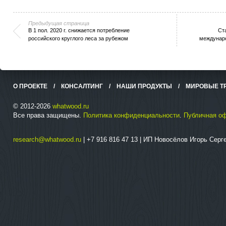
Предыдущая страница
В 1 пол. 2020 г. снижается потребление
Ст
российского круглого леса за рубежом
междунар
О ПРОЕКТЕ
/
КОНСАЛТИНГ
/
НАШИ ПРОДУКТЫ
/
МИРОВЫЕ Т
© 2012-2026
whatwood.ru
Все права защищены.
Политика конфиденциальности
.
Публичная о
research@whatwood.ru
| +7 916 816 47 13 | ИП Новосёлов Игорь Сер