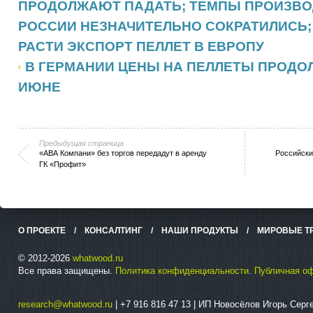
ПРОДОЛЖАЮТ ПАДАТЬ; ТЕМПЫ ПРОИЗВО
РОССИИ НЕЗНАЧИТЕЛЬНО СОКРАТИЛИСЬ
РАСТИ ЭКСПОРТ ПЕЛЛЕТ В ЕВРОПУ
В ГЕРМАНИИ ЦЕНЫ НА ПЕЛЛЕТЫ ПРОДО
ИЮНЕ
Предыдущая страница
«АВА Компани» без торгов передадут в аренду
Российски
ГК «Профит»
О ПРОЕКТЕ
/
КОНСАЛТИНГ
/
НАШИ ПРОДУКТЫ
/
МИРОВЫЕ Т
© 2012-2026
whatwood.ru
Все права защищены.
Политика конфиденциальности
.
Публичная о
research@whatwood.ru
| +7 916 816 47 13 | ИП Новосёлов Игорь Сер