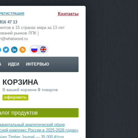
Контакты
РЕГИСТРАЦИЯ
816 47 13
ентов в 15 странах мира за 13 лет
ований рынков ЛПК |
ch@whatwood.ru
А
ИДЕИ
ИНТЕРВЬЮ
КОРЗИНА
В вашей корзине
0
товаров
оформить
алог продуктов
квартальный аналитический обзор
сной комплекс России в 2025-2026 годах»
ian Timber Journal — 35 000 ₽/год