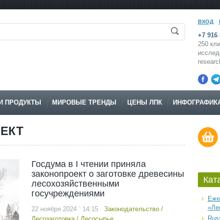
ВХОД
+7 916 
250 кли
исслед
resear
И ПРОДУКТЫ
МИРОВЫЕ ТРЕНДЫ
ЦЕНЫ ЛПК
ИНФОГРАФИК
ОЕКТ
Госдума в I чтении приняла
законопроект о заготовке древесины
Кат
лесохозяйственными
госучреждениями
Еже
«Ле
22 ноября 2024 ` 14:15
Законодательство
/
Russ
Лесозаготовка
/
Лесосырье