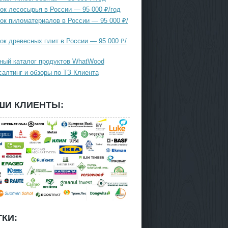
ок лесосырья в России — 95 000 ₽/год
ок пиломатериалов в России — 95 000 ₽/
ок древесных плит в России — 95 000 ₽/
ный каталог продуктов WhatWood
салтинг и обзоры по ТЗ Клиента
ШИ КЛИЕНТЫ:
КИ: