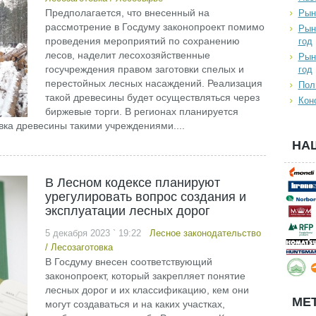
Предполагается, что внесенный на
Рын
рассмотрение в Госдуму законопроект помимо
Рын
проведения мероприятий по сохранению
год
лесов, наделит лесохозяйственные
Рын
госучреждения правом заготовки спелых и
год
перестойных лесных насаждений. Реализация
Пол
такой древесины будет осуществляться через
Кон
биржевые торги. В регионах планируется
овка древесины такими учреждениями....
НА
В Лесном кодексе планируют
урегулировать вопрос создания и
эксплуатации лесных дорог
5 декабря 2023 ` 19:22
Лесное законодательство
/
Лесозаготовка
В Госдуму внесен соответствующий
законопроект, который закрепляет понятие
лесных дорог и их классификацию, кем они
МЕТ
могут создаваться и на каких участках,