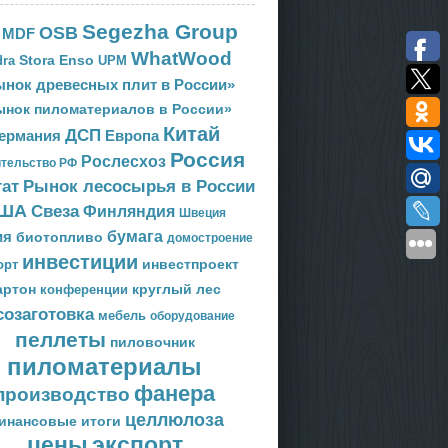
Segezha Group
OSB
MDF
WhatWood
Stora Enso
ra
UPM
нок древесных плит в России»
ынок пиломатериалов в России»
Китай
ДСП
Европа
ермания
Россия
Рослесхоз
тельство РФ
тат
Рынок лесосырья в России
ША
Свеза
Финляндия
Швеция
ия
бумага
биотопливо
домостроение
инвестиции
орт
инвестпроект
артон
круглый лес
конференции
созаготовка
мебель
оборудование
пеллеты
пиловочник
пиломатериалы
фанера
производство
целлюлоза
инансовые итоги
цены
экспорт