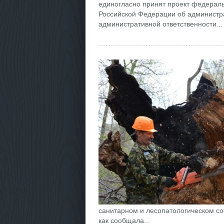
единогласно принят проект федераль
Российской Федерации об администр
административной ответственности...
санитарном и лесопатологическом сос
как сообщала...