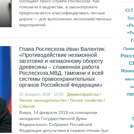
сообщает пресс-служба Рослесхоза. Как
пояснили в ведомстве, в законопроекте
CLT
предполагается классифицировать лесные
Sod
дороги — для выполнения лесохозяйственных
мероприятий...
«Ры
«Р
Г
Глава Рослесхоза Иван Валентик:
Прави
«Противодействие незаконной
Росс
заготовке и незаконному обороту
С
древесины – слаженная работа
Япон
Рослесхоза,МВД, таможни и всей
системы правоохранительных
имп
органов Российской Федерации»
к
ле
15 февраля 2019 ` 14:00
Деревообработка
/
Лесное законодательство
/
Лесное хозяйство
/
События
Вчера, 14 февраля 2019 на пленарном
заседании Государственной Думы
Федерального Собрания Российской
ф
Федерации депутатами в первом чтении был