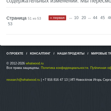
содержательных изменений. Мы пересмот
...
...
Страница
« первая
10
20
44
45
4
51 из 53
53
О ПРОЕКТЕ
/
КОНСАЛТИНГ
/
НАШИ ПРОДУКТЫ
/
МИРОВЫЕ Т
© 2012-2026
whatwood.ru
Все права защищены.
Политика конфиденциальности
.
Публичная о
research@whatwood.ru
| +7 916 816 47 13 | ИП Новосёлов Игорь Сер