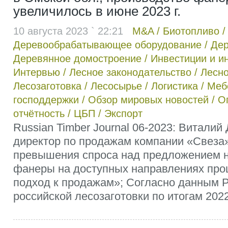
увеличилось в июне 2023 г.
10 августа 2023 ` 22:21
M&A
/
Биотопливо
Деревообрабатывающее оборудование
/
Дер
Деревянное домостроение
/
Инвестиции и и
Интервью
/
Лесное законодательство
/
Лесно
Лесозаготовка
/
Лесосырье
/
Логистика
/
Меб
господдержки
/
Обзор мировых новостей
/
О
отчётность
/
ЦБП
/
Экспорт
Russian Timber Journal 06-2023: Виталий
директор по продажам компании «Свеза
превышения спроса над предложением н
фанеры на доступных направлениях про
подход к продажам»; Согласно данным 
российской лесозаготовки по итогам 2022 