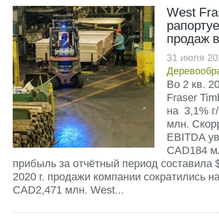
West Fra
рапортуе
продаж во
31 июля 20
Деревообр
Во 2 кв. 2
Fraser Tim
на 3,1% г
млн. Скор
EBITDA ув
CAD184 м
прибыль за отчётный период составила $
2020 г. продажи компании сократились на
CAD2,471 млн. West...