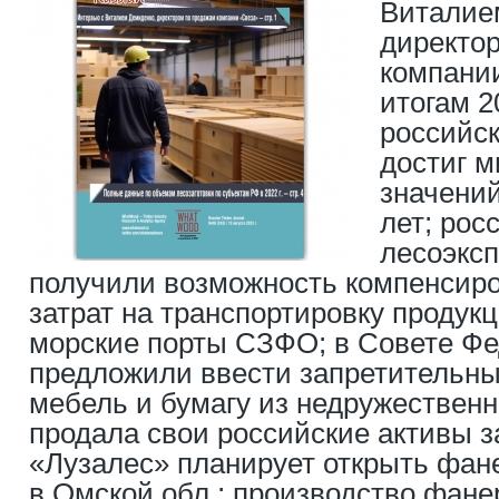
Виталие
директо
компании
итогам 2
российск
достиг 
значений
лет; рос
лесоэкс
получили возможность компенсир
затрат на транспортировку продук
морские порты СЗФО; в Совете Ф
предложили ввести запретительн
мебель и бумагу из недружественны
продала свои российские активы з
«Лузалес» планирует открыть фан
в Омской обл.; производство фане