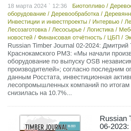
18 марта 2024 ` 12:36
Биотопливо
/
Дерево
оборудование
/
Деревообработка
/
Деревянн
Инвестиции и инвестпроекты
/
Интервью
/
Ле
Лесозаготовка
/
Лесосырье
/
Логистика
/
Меб
новостей
/
Финансовая отчётность
/
ЦБП
/
Э
Russian Timber Journal 02-2024: Дмитрий
Краснокамского РМЗ: «Мы начали произ
оборудование по выпуску OSB независи
производителей»; согласно последним 
данным Росстата, инвестиционная актив
лесопромышленных компаний по итогам 9
снизилась на 10.7%...
Russian 
06-2023: