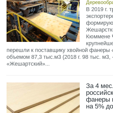
Деревообр
В 2019 г. 
экспортер
формирую
Жешарстк
Кюммене 
крупнейше
перешли к поставщику хвойной фанеры 
объемом 87,3 тыс.м3 (2018 г. 98 тыс. м3, -
«Жешартский»...
За 4 мес
российс
фанеры 
на 5% до