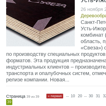
Усть-Иж
26 ноября 
Деревообр
Санкт-Пет
Усть-Ижо
комбинат 
область, 
«Свеза») 
по производству специальных продуктов
форматов. Эта продукция предназначен
индустриальных клиентов – производит
транспорта и опалубочных систем, отмеч
релизе компании. Новая...
...
...
Страница
« первая
10
20
30
31
3
39 из 39
39