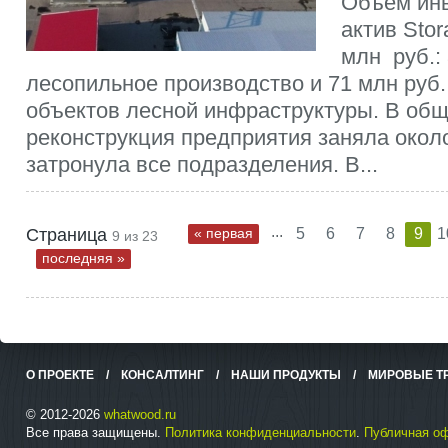
Объем инв
актив Sto
млн руб.: 
лесопильное производство и 71 млн руб.
объектов лесной инфраструктуры. В об
реконструкция предприятия заняла около
затронула все подразделения. В...
...
Страница
« первая
5
6
7
8
9
1
9 из 23
последняя »
О ПРОЕКТЕ
/
КОНСАЛТИНГ
/
НАШИ ПРОДУКТЫ
/
МИРОВЫЕ Т
© 2012-2026
whatwood.ru
Все права защищены.
Политика конфиденциальности
.
Публичная о