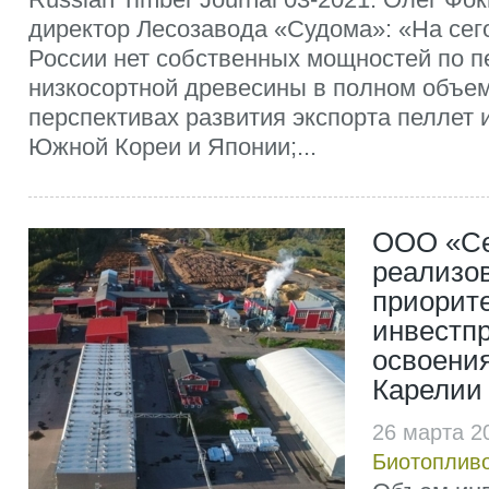
директор Лесозавода «Судома»: «На сег
России нет собственных мощностей по п
низкосортной древесины в полном объе
перспективах развития экспорта пеллет 
Южной Кореи и Японии;...
ООО «Се
реализо
приорит
инвестпр
освоения
Карелии
26 марта 2
Биотоплив