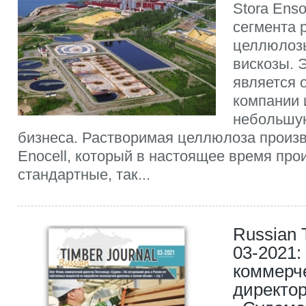
Stora Ens
сегмента 
целлюлозы
вискозы. 
является 
компании 
небольшую
бизнеса. Растворимая целлюлоза произв
Enocell, который в настоящее время про
стандартные, так...
Russian 
03-2021:
коммерч
директо