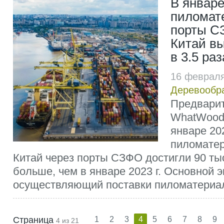
В январе 
пиломат
порты С
Китай в
в 3.5 раз
16 февраля
Деревообр
Предвари
WhatWood 
январе 202
пиломатер
Китай через порты СЗФО достигли 90 тыс.
больше, чем в январе 2023 г. Основной э
осуществляющий поставки пиломатериал
Страница
1
2
3
4
5
6
7
8
9
4 из 21