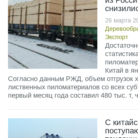
из Росси
снизили
26 марта 2
Деревообр
Экспорт
Достаточн
статистика
пиломатер
Китай в ян
Согласно данным РЖД, объем отгрузок 
лиственных пиломатериалов со всех суб
первый месяц года составил 480 тыс. т, чт
С китайс
поступа