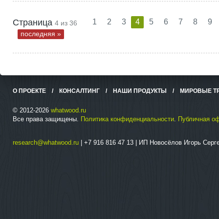
Страница
1
2
3
4
5
6
7
8
9
4 из 36
последняя »
О ПРОЕКТЕ
/
КОНСАЛТИНГ
/
НАШИ ПРОДУКТЫ
/
МИРОВЫЕ Т
© 2012-2026
whatwood.ru
Все права защищены.
Политика конфиденциальности
.
Публичная о
research@whatwood.ru
| +7 916 816 47 13 | ИП Новосёлов Игорь Сер