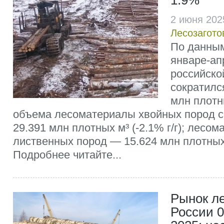
1.9%
2 июня 202
Лесозагото
По данным
январе-ап
российско
сократился
млн плотн
объема лесоматериалы хвойных пород с
29.391 млн плотных м³ (-2.1% г/г); лесо
лиственных пород — 15.624 млн плотных м
Подробнее читайте...
Рынок л
России 0