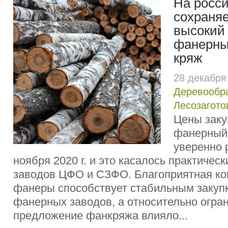
На росс
сохраня
высокий 
фанерны
кряж
28 декабря
Деревообр
Лесозагото
Цены заку
фанерный
уверенно 
ноября 2020 г. и это касалось практичес
заводов ЦФО и СЗФО. Благоприятная ко
фанеры способствует стабильным закуп
фанерных заводов, а относительно огра
предложение фанкряжа влияло...