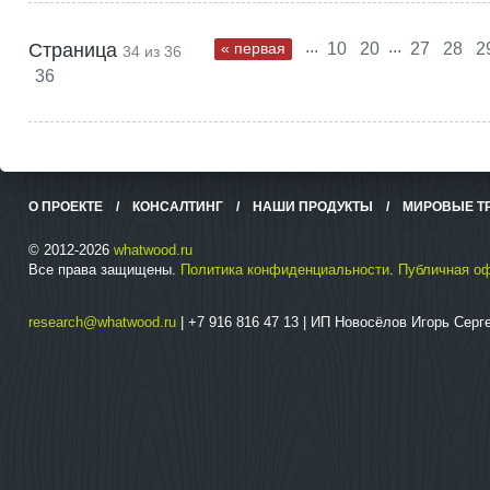
...
...
Страница
« первая
10
20
27
28
2
34 из 36
36
О ПРОЕКТЕ
/
КОНСАЛТИНГ
/
НАШИ ПРОДУКТЫ
/
МИРОВЫЕ Т
© 2012-2026
whatwood.ru
Все права защищены.
Политика конфиденциальности
.
Публичная о
research@whatwood.ru
| +7 916 816 47 13 | ИП Новосёлов Игорь Сер