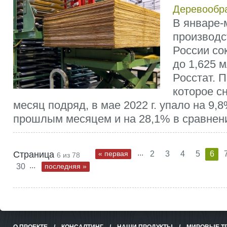
Деревообр
В январе-м
производс
России со
до 1,625 
Росстат. 
которое с
месяц подряд, в мае 2022 г. упало на 9,
прошлым месяцем и на 28,1% в сравнени
...
Страница
« первая
2
3
4
5
6
6 из 78
...
30
последняя »