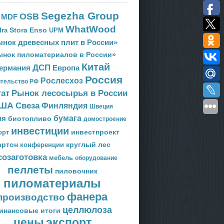
Segezha Group
OSB
MDF
WhatWood
Stora Enso
ra
UPM
нок древесных плит в России»
ынок пиломатериалов в России»
Китай
ДСП
Европа
ермания
Россия
Рослесхоз
тельство РФ
тат
Рынок лесосырья в России
ША
Свеза
Финляндия
Швеция
ия
бумага
биотопливо
домостроение
инвестиции
орт
инвестпроект
артон
круглый лес
конференции
созаготовка
мебель
оборудование
пеллеты
пиловочник
пиломатериалы
фанера
производство
целлюлоза
инансовые итоги
цены
экспорт