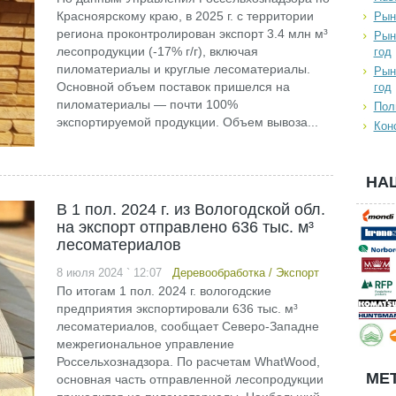
Красноярскому краю, в 2025 г. с территории
Рын
региона проконтролирован экспорт 3.4 млн м³
Рын
лесопродукции (-17% г/г), включая
год
пиломатериалы и круглые лесоматериалы.
Рын
Основной объем поставок пришелся на
год
пиломатериалы — почти 100%
Пол
экспортируемой продукции. Объем вывоза...
Кон
НА
В 1 пол. 2024 г. из Вологодской обл.
на экспорт отправлено 636 тыс. м³
лесоматериалов
8 июля 2024 ` 12:07
Деревообработка
/
Экспорт
По итогам 1 пол. 2024 г. вологодские
предприятия экспортировали 636 тыс. м³
лесоматериалов, сообщает Северо-Западне
межрегиональное управление
Россельхознадзора. По расчетам WhatWood,
МЕТ
основная часть отправленной лесопродукции