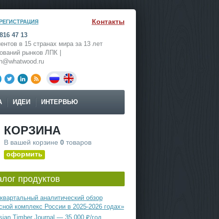
Контакты
РЕГИСТРАЦИЯ
816 47 13
ентов в 15 странах мира за 13 лет
ований рынков ЛПК |
ch@whatwood.ru
А
ИДЕИ
ИНТЕРВЬЮ
КОРЗИНА
В вашей корзине
0
товаров
оформить
алог продуктов
квартальный аналитический обзор
сной комплекс России в 2025-2026 годах»
ian Timber Journal — 35 000 ₽/год