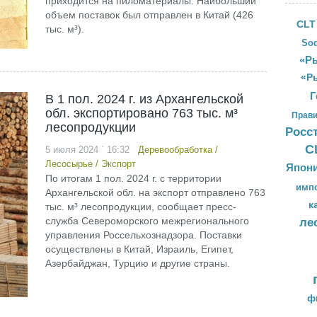
приходится на пиломатериалы. Наибольший
объем поставок был отправлен в Китай (426
CLT
тыс. м³).
Sod
«Ры
«Р
Г
В 1 пол. 2024 г. из Архангельской
обл. экспортировано 763 тыс. м³
Прави
лесопродукции
Росс
С
5 июля 2024 ` 16:32
Деревообработка
/
Лесосырье
/
Экспорт
Япон
По итогам 1 пол. 2024 г. с территории
имп
Архангельской обл. на экспорт отправлено 763
к
тыс. м³ лесопродукции, сообщает пресс-
служба Североморского межрегионального
ле
управления Россельхознадзора. Поставки
осуществлены в Китай, Израиль, Египет,
Азербайджан, Турцию и другие страны.
ф