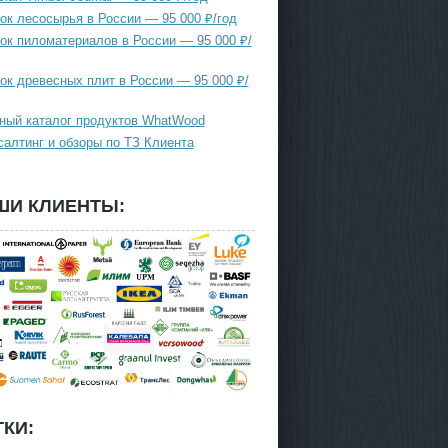
ок лесосырья в России — 95 000 ₽/год
ок пиломатериалов в России — 95 000 ₽/
ок древесных плит в России — 95 000 ₽/
ный каталог продуктов WhatWood
салтинг и обзоры по ТЗ Клиента
ШИ КЛИЕНТЫ:
КИ: