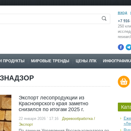
ВХОД
+7 916 
250 кли
исслед
resear
И ПРОДУКТЫ
МИРОВЫЕ ТРЕНДЫ
ЦЕНЫ ЛПК
ИНФОГРАФИК
ОЗНАДЗОР
Экспорт лесопродукции из
Красноярского края заметно
Кат
снизился по итогам 2025 г.
Еже
22 января 2026 ` 17:16
Деревообработка
/
«Ле
Экспорт
Russ
По данным Управления Россельхознадзора по