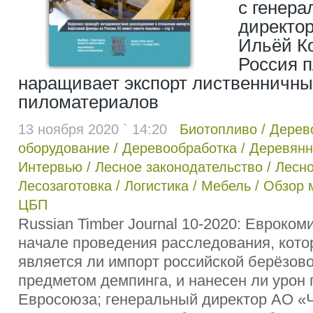
с генер
директо
Ильёй К
Россия 
наращивает экспорт лиственничны
пиломатериалов
13 ноября 2020 ` 14:20
Биотопливо
/
Дерев
оборудование
/
Деревообработка
/
Деревянн
Интервью
/
Лесное законодательство
/
Лесно
Лесозаготовка
/
Логистика
/
Мебель
/
Обзор 
ЦБП
Russian Timber Journal 10-2020: Евроко
начале проведения расследования, кото
является ли импорт российской берёзов
предметом демпинга, и нанесен ли уро
Евросоюза; генеральный директор АО 