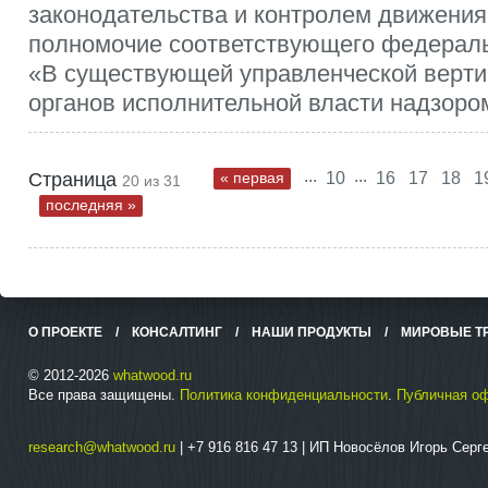
законодательства и контролем движения
полномочие соответствующего федераль
«В существующей управленческой верт
органов исполнительной власти надзором
...
...
Страница
« первая
10
16
17
18
1
20 из 31
последняя »
О ПРОЕКТЕ
/
КОНСАЛТИНГ
/
НАШИ ПРОДУКТЫ
/
МИРОВЫЕ Т
© 2012-2026
whatwood.ru
Все права защищены.
Политика конфиденциальности
.
Публичная о
research@whatwood.ru
| +7 916 816 47 13 | ИП Новосёлов Игорь Сер