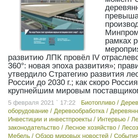
деревян
превыша
производ
Минпром
рамках 
меропри
развитию ЛПК провёл IV отрасле
360°: новая эпоха развития»; прав
утвердило Стратегию развития ле
России до 2030 г.; как скоро Россия
крупнейшим мировым поставщиком
5 февраля 2021 ` 17:22
Биотопливо
/
Дере
оборудование
/
Деревообработка
/
Деревянн
Инвестиции и инвестпроекты
/
Интервью
/
Л
законодательство
/
Лесное хозяйство
/
Лесоз
Мебель
/
Обзор мировых новостей
/
Событи