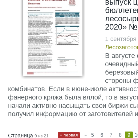
выпуск ц
бюллете
лесосырь
2020» №
1 сентября
Лесозагото
В августе
очевидный
березовый
стороны 
комбинатов. Если в июне-июле активнос
фанерного кряжа была вялой, то в авгус
начали активно насыщать свои биржи с
получил информацию от заготовителей и 
...
Страница
« первая
5
6
7
8
9
1
9 из 21