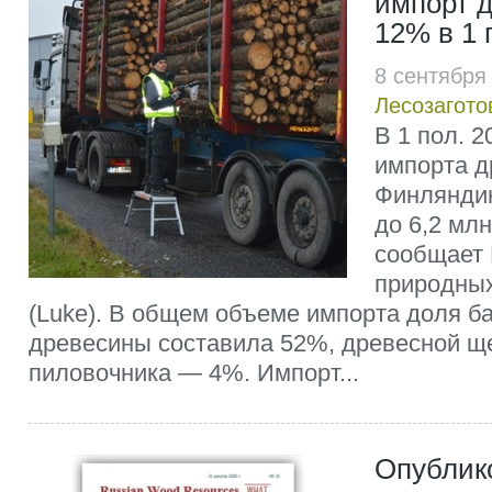
импорт 
12% в 1 
8 сентября
Лесозагото
В 1 пол. 2
импорта д
Финляндию
до 6,2 млн
сообщает 
природных
(Luke). В общем объеме импорта доля б
древесины составила 52%, древесной 
пиловочника — 4%. Импорт...
Опублик