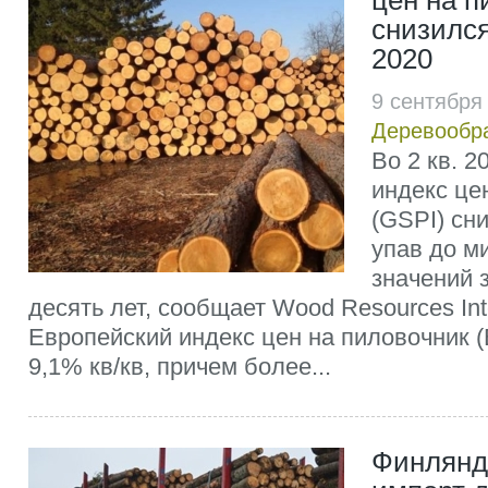
цен на п
снизился
2020
9 сентября
Деревообр
Во 2 кв. 
индекс це
(GSPI) сни
упав до м
значений 
десять лет, сообщает Wood Resources Inte
Европейский индекс цен на пиловочник (
9,1% кв/кв, причем более...
Финлянд