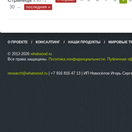
Страница
9 из 71
...
30
последняя »
О ПРОЕКТЕ
/
КОНСАЛТИНГ
/
НАШИ ПРОДУКТЫ
/
МИРОВЫЕ Т
© 2012-2026
whatwood.ru
Все права защищены.
Политика конфиденциальности
.
Публичная о
research@whatwood.ru
| +7 916 816 47 13 | ИП Новосёлов Игорь Сер