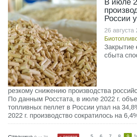
В июле 2
производ
России у
26 августа
Биотоплив
Закрытие 
сбыта спо
резкому снижению производства российс
По данным Росстата, в июле 2022 г. объ
топливных пеллет в России упал на 34,8%
2022 г. производство сократилось на 6,4% 
...
« первая
5
6
7
8
9
1