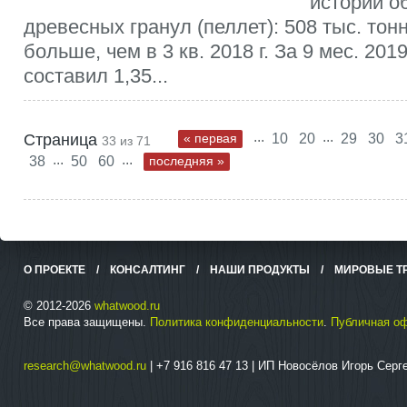
истории о
древесных гранул (пеллет): 508 тыс. тон
больше, чем в 3 кв. 2018 г. За 9 мес. 201
составил 1,35...
...
...
Страница
« первая
10
20
29
30
3
33 из 71
...
...
38
50
60
последняя »
О ПРОЕКТЕ
/
КОНСАЛТИНГ
/
НАШИ ПРОДУКТЫ
/
МИРОВЫЕ Т
© 2012-2026
whatwood.ru
Все права защищены.
Политика конфиденциальности
.
Публичная о
research@whatwood.ru
| +7 916 816 47 13 | ИП Новосёлов Игорь Сер