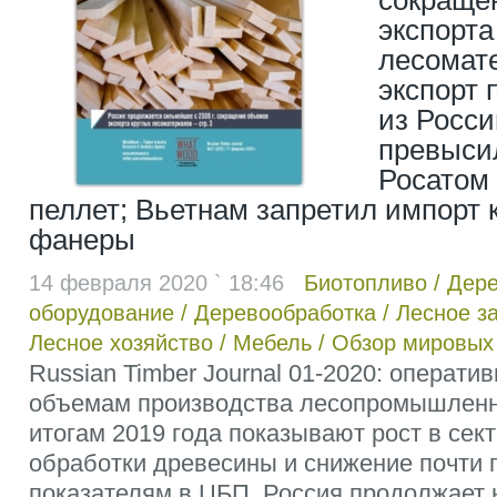
сокраще
экспорта
лесомате
экспорт
из Росси
превысил
Росатом 
пеллет; Вьетнам запретил импорт 
фанеры
14 февраля 2020 ` 18:46
Биотопливо
/
Дер
оборудование
/
Деревообработка
/
Лесное з
Лесное хозяйство
/
Мебель
/
Обзор мировых
Russian Timber Journal 01-2020: операти
объемам производства лесопромышленн
итогам 2019 года показывают рост в сек
обработки древесины и снижение почти 
показателям в ЦБП. Россия продолжает 