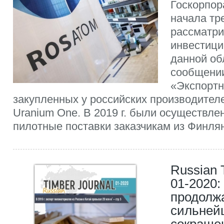
Госкорпор
начала тр
рассматри
инвестици
данной об
сообщении
«Экспорт
закупленных у российских производител
Uranium One. В 2019 г. были осуществл
пилотные поставки заказчикам из Финлян
Russian 
01-2020:
продолж
сильнейш