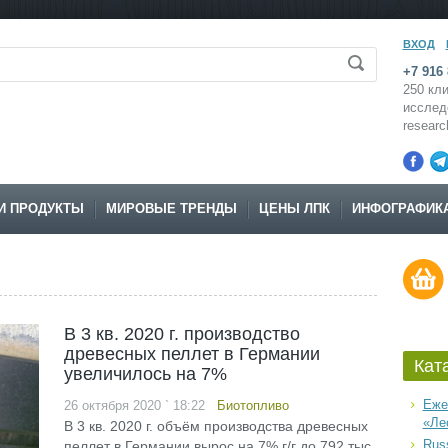
ВХОД
+7 916 
250 кли
исслед
resear
И ПРОДУКТЫ
МИРОВЫЕ ТРЕНДЫ
ЦЕНЫ ЛПК
ИНФОГРАФИК
В 3 кв. 2020 г. производство
древесных пеллет в Германии
Кат
увеличилось на 7%
Еже
26 октября 2020 ` 18:22
Биотопливо
«Ле
В 3 кв. 2020 г. объём производства древесных
Russ
пеллет в Германии вырос на 7% г/г до 792 тыс.