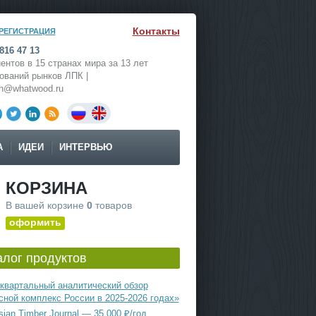
Контакты
РЕГИСТРАЦИЯ
816 47 13
ентов в 15 странах мира за 13 лет
ований рынков ЛПК |
ch@whatwood.ru
А
ИДЕИ
ИНТЕРВЬЮ
КОРЗИНА
В вашей корзине
0
товаров
оформить
алог продуктов
квартальный аналитический обзор
сной комплекс России в 2025-2026 годах»
ian Timber Journal — 35 000 ₽/год