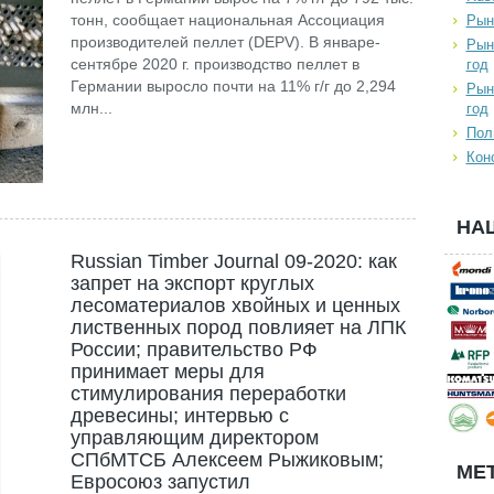
тонн, сообщает национальная Ассоциация
Рын
производителей пеллет (DEPV). В январе-
Рын
сентябре 2020 г. производство пеллет в
год
Германии выросло почти на 11% г/г до 2,294
Рын
млн...
год
Пол
Кон
НА
Russian Timber Journal 09-2020: как
запрет на экспорт круглых
лесоматериалов хвойных и ценных
лиственных пород повлияет на ЛПК
России; правительство РФ
принимает меры для
стимулирования переработки
древесины; интервью с
управляющим директором
СПбМТСБ Алексеем Рыжиковым;
МЕТ
Евросоюз запустил