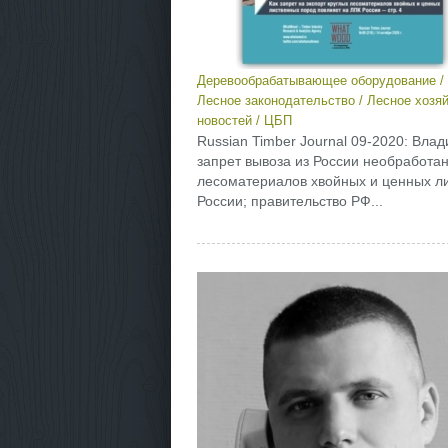
Деревообрабатывающее оборудование
/
Лесное законодательство
/
Лесное хозя
новостей
/
ЦБП
Russian Timber Journal 09-2020: Влад
запрет вывоза из России необработан
лесоматериалов хвойных и ценных ли
России; правительство РФ...