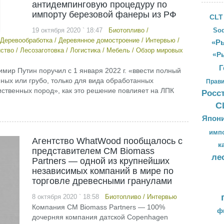
антидемпинговую процедуру по
импорту березовой фанеры из РФ
CLT
19 октября 2020 ` 18:47
Биотопливо
/
Sod
Деревообработка
/
Деревянное домостроение
/
Интервью
/
«Ры
йство
/
Лесозаготовка
/
Логистика
/
Мебель
/
Обзор мировых
«Р
Г
имир Путин поручил с 1 января 2022 г. «ввести полный
ных или грубо, только для вида обработанных
Прави
ственных пород», как это решение повлияет на ЛПК
Росс
С
Япон
имп
Агентство WhatWood пообщалось с
к
представителем CM Biomass
ле
Partners — одной из крупнейших
независимых компаний в мире по
торговле древесными гранулами
8 октября 2020 ` 18:58
Биотопливо
/
Интервью
Компания CM Biomass Partners — 100%
ф
дочерняя компания датской Copenhagen