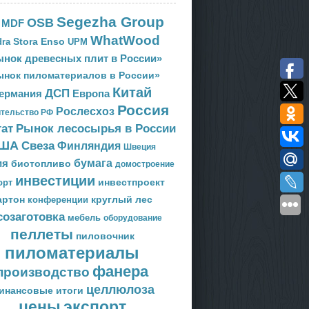
Segezha Group
OSB
MDF
WhatWood
Stora Enso
ra
UPM
нок древесных плит в России»
ынок пиломатериалов в России»
Китай
ДСП
Европа
ермания
Россия
Рослесхоз
тельство РФ
тат
Рынок лесосырья в России
ША
Свеза
Финляндия
Швеция
ия
бумага
биотопливо
домостроение
инвестиции
орт
инвестпроект
артон
круглый лес
конференции
созаготовка
мебель
оборудование
пеллеты
пиловочник
пиломатериалы
фанера
производство
целлюлоза
инансовые итоги
цены
экспорт