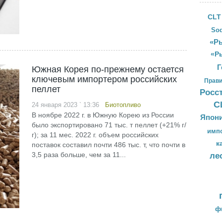
CLT
Sod
«Ры
«Р
Г
Южная Корея по-прежнему остается
ключевым импортером российских
Прави
пеллет
Росс
С
24 января 2023 ` 13:36
Биотопливо
В ноябре 2022 г. в Южную Корею из России
Япон
было экспортировано 71 тыс. т пеллет (+21% г/
имп
г); за 11 мес. 2022 г. объем российских
к
поставок составил почти 486 тыс. т, что почти в
3,5 раза больше, чем за 11...
ле
ф