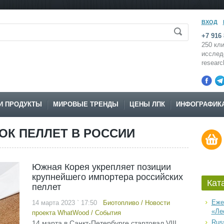
ВХОД
+7 916 
250 кли
исслед
resear
И ПРОДУКТЫ
МИРОВЫЕ ТРЕНДЫ
ЦЕНЫ ЛПК
ИНФОГРАФИК
ОК ПЕЛЛЕТ В РОССИИ
Южная Корея укрепляет позиции
крупнейшего импортера российских
Кат
пеллет
Еже
14 марта 2023 ` 17:50
Биотопливо
/
Новости
«Ле
проекта WhatWood
/
События
Russ
14 марта в Санкт-Петербурге стартовал VIII