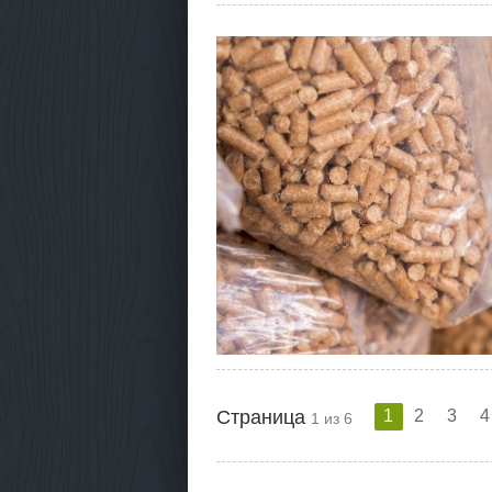
Страница
1
2
3
4
1 из 6