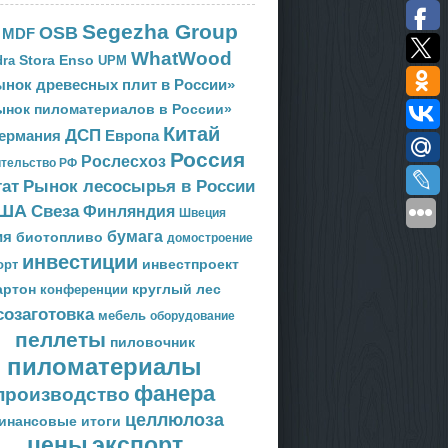
Segezha Group
OSB
MDF
WhatWood
Stora Enso
ra
UPM
нок древесных плит в России»
ынок пиломатериалов в России»
Китай
ДСП
Европа
ермания
Россия
Рослесхоз
тельство РФ
тат
Рынок лесосырья в России
ША
Свеза
Финляндия
Швеция
ия
бумага
биотопливо
домостроение
инвестиции
орт
инвестпроект
артон
круглый лес
конференции
созаготовка
мебель
оборудование
пеллеты
пиловочник
пиломатериалы
фанера
производство
целлюлоза
инансовые итоги
цены
экспорт