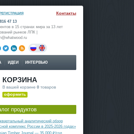
Контакты
РЕГИСТРАЦИЯ
816 47 13
ентов в 15 странах мира за 13 лет
ований рынков ЛПК |
ch@whatwood.ru
А
ИДЕИ
ИНТЕРВЬЮ
КОРЗИНА
В вашей корзине
0
товаров
оформить
алог продуктов
квартальный аналитический обзор
сной комплекс России в 2025-2026 годах»
ian Timber Journal — 35 000 ₽/год