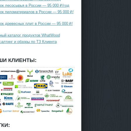
ок лесосырья в России — 95 000 ₽/год
ок пиломатериалов в России — 95 000 ₽/
ок древесных плит в России — 95 000 ₽/
ный каталог продуктов WhatWood
салтинг и обзоры по ТЗ Клиента
ШИ КЛИЕНТЫ:
КИ: