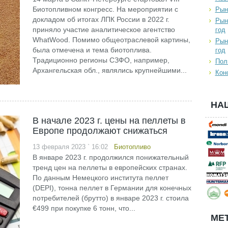
Биотопливном конгресс. На мероприятии с
Рын
докладом об итогах ЛПК России в 2022 г.
Рын
приняло участие аналитическое агентство
год
WhatWood. Помимо общеотраслевой картины,
Рын
была отмечена и тема биотоплива.
год
Традиционно регионы СЗФО, например,
Пол
Архангельская обл., являлись крупнейшими...
Кон
НА
В начале 2023 г. цены на пеллеты в
Европе продолжают снижаться
13 февраля 2023 ` 16:02
Биотопливо
В январе 2023 г. продолжился понижательный
тренд цен на пеллеты в европейских странах.
По данным Немецкого института пеллет
(DEPI), тонна пеллет в Германии для конечных
потребителей (брутто) в январе 2023 г. стоила
€499 при покупке 6 тонн, что...
МЕТ