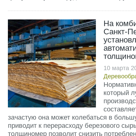
На комби
Санкт-Пе
установ
автомат
толщино
10 марта 2
Деревообр
Норматив
который л
производс
составляе
зачастую она может колебаться в большу
приводит к перерасходу березового сыр
толщиномер позволит снизить потреблен