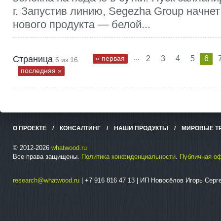
г. Запустив линию, Segezha Group начне
нового продукта — белой...
...
Страница
« первая
2
3
4
5
6
6 из 16
последняя »
О ПРОЕКТЕ
/
КОНСАЛТИНГ
/
НАШИ ПРОДУКТЫ
/
МИРОВЫЕ Т
© 2012-2026
whatwood.ru
Все права защищены.
Политика конфиденциальности
.
Публичная о
research@whatwood.ru
| +7 916 816 47 13 | ИП Новосёлов Игорь Сер