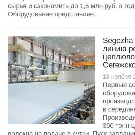
сырья и сэкономить до 1,5 млн руб. в год
Оборудование представляет...
Segezha 
линию р
целлюлоз
Сегежск
18 ноября 
Первые с
оборудов
производст
в середине
Производи
350 тонн 
волокна на подаче в сутки. Пуск заплани