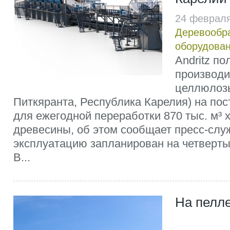
24 февраля
Деревообр
оборудова
Andritz по
производи
целлюлозы
Питкяранта, Республика Карелия) на по
для ежегодной переработки 870 тыс. м³ 
древесины, об этом сообщает пресс-служ
эксплуатацию запланирован на четвертый
В...
На пелл