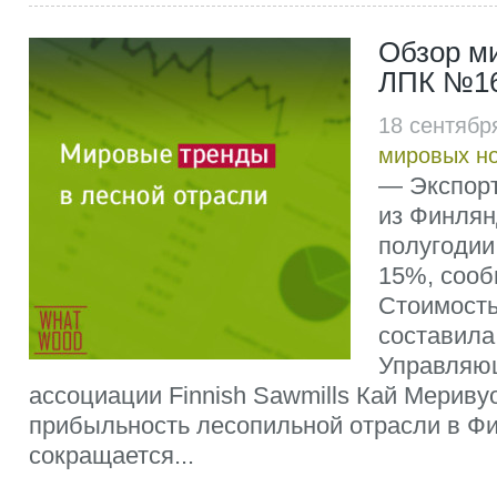
Обзор м
ЛПК №16
18 сентябр
мировых н
— Экспор
из Финлян
полугодии 
15%, сооб
Стоимость
составила
Управляю
ассоциации Finnish Sawmills Кай Меривуо
прибыльность лесопильной отрасли в Ф
сокращается...