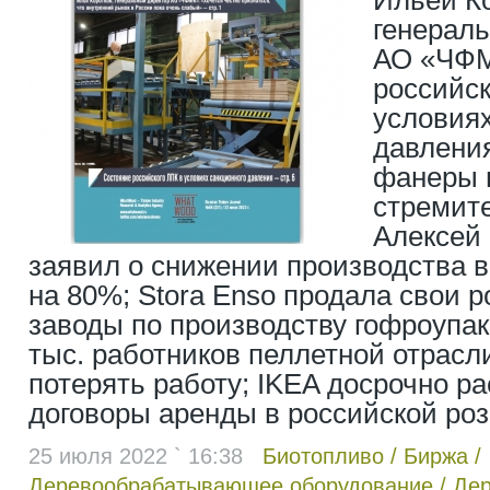
Ильей К
генерал
АО «ЧФМ
российск
условиях
давления
фанеры 
стремите
Алексей
заявил о снижении производства 
на 80%; Stora Enso продала свои 
заводы по производству гофроупак
тыс. работников пеллетной отрасл
потерять работу; IKEA досрочно ра
договоры аренды в российской ро
25 июля 2022 ` 16:38
Биотопливо
/
Биржа
/
Деревообрабатывающее оборудование
/
Дер