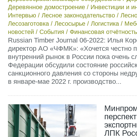
Деревянное домостроение
/
Инвестиции и и
Интервью
/
Лесное законодательство
/
Лесно
Лесозаготовка
/
Лесосырье
/
Логистика
/
Меб
новостей
/
События
/
Финансовая отчётность
Russian Timber Journal 06-2022: Илья Ко
директор АО «ЧФМК»: «Хочется честно п
внутренний рынок в России пока очень с
Федерации обсудили состояние российск
санкционного давления со стороны недр
в январе-мае 2022 г. производство...
Минпром
перспек
экспорт
ЛПК Рос