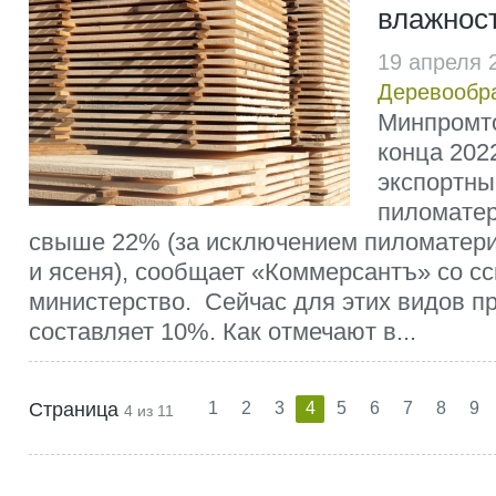
влажнос
19 апреля 
Деревообр
Минпромто
конца 2022
экспортны
пиломате
свыше 22% (за исключением пиломатериа
и ясеня), сообщает «Коммерсантъ» со с
министерство. Сейчас для этих видов п
составляет 10%. Как отмечают в...
Страница
1
2
3
4
5
6
7
8
9
4 из 11