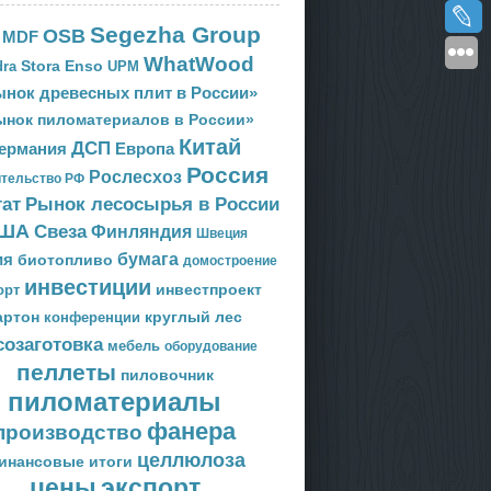
Segezha Group
OSB
MDF
WhatWood
Stora Enso
ra
UPM
нок древесных плит в России»
ынок пиломатериалов в России»
Китай
ДСП
Европа
ермания
Россия
Рослесхоз
тельство РФ
тат
Рынок лесосырья в России
ША
Свеза
Финляндия
Швеция
ия
бумага
биотопливо
домостроение
инвестиции
орт
инвестпроект
артон
круглый лес
конференции
созаготовка
мебель
оборудование
пеллеты
пиловочник
пиломатериалы
фанера
производство
целлюлоза
инансовые итоги
цены
экспорт