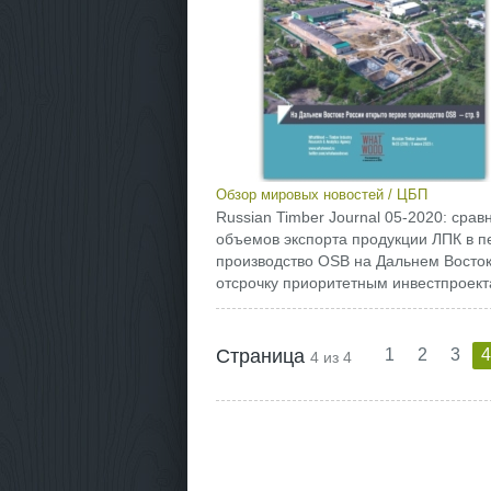
Обзор мировых новостей
/
ЦБП
Russian Timber Journal 05-2020: срав
объемов экспорта продукции ЛПК в п
производство OSB на Дальнем Восток
отсрочку приоритетным инвестпроекта
Страница
1
2
3
4
4 из 4