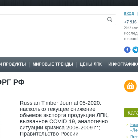
ВХОД
+7 916 
250 кли
исслед
resear
И ПРОДУКТЫ
МИРОВЫЕ ТРЕНДЫ
ЦЕНЫ ЛПК
ИНФОГРАФИК
РГ РФ
Russian Timber Journal 05-2020:
насколько текущее снижение
Кат
объемов экспорта продукции ЛПК,
вызванное COVID-19, аналогично
Еже
ситуации кризиса 2008-2009 гг;
«Ле
Правительство России
Russ