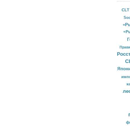
CLT
Sod
«Ры
«Р
Г
Прави
Росс
С
Япон
имп
к
ле
ф