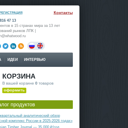
Контакты
РЕГИСТРАЦИЯ
816 47 13
ентов в 15 странах мира за 13 лет
ований рынков ЛПК |
ch@whatwood.ru
А
ИДЕИ
ИНТЕРВЬЮ
КОРЗИНА
В вашей корзине
0
товаров
оформить
алог продуктов
квартальный аналитический обзор
сной комплекс России в 2025-2026 годах»
ian Timber Journal — 35 000 ₽/год