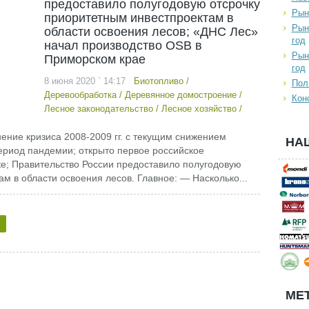
предоставило полугодовую отсрочку
Рын
приоритетным инвестпроектам в
Рын
области освоения лесов; «ДНС Лес»
год
начал производство OSB в
Рын
Приморском крае
год
8 июня 2020 ` 14:17
Биотопливо
/
Пол
Деревообработка
/
Деревянное домостроение
/
Кон
Лесное законодательство
/
Лесное хозяйство
/
нение кризиса 2008-2009 гг. с текущим снижением
НА
ериод пандемии; открыто первое российское
е; Правительство России предоставило полугодовую
м в области освоения лесов. Главное: — Насколько...
МЕТ