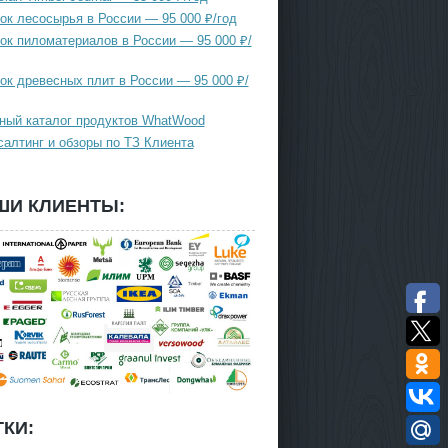
ок лесосырья в России — 95 000 ₽/год
ок пиломатериалов в России — 95 000 ₽/
ок древесных плит в России — 95 000 ₽/
ный каталог продуктов WhatWood
салтинг и обзоры по ТЗ Клиента
ШИ КЛИЕНТЫ:
КИ: