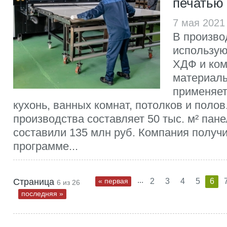
печатью 
7 мая 2021
В произво
использую
ХДФ и ко
материалы
применяет
кухонь, ванных комнат, потолков и поло
производства составляет 50 тыс. м² пан
составили 135 млн руб. Компания получ
программе...
...
Страница
« первая
2
3
4
5
6
6 из 26
последняя »