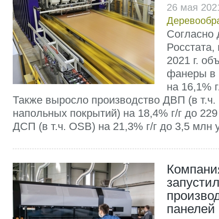
26 мая 202
Деревообр
Согласно
Росстата,
2021 г. о
фанеры в 
на 16,1% г
Также выросло производство ДВП (в т.ч
напольных покрытий) на 18,4% г/г до 229 
ДСП (в т.ч. OSB) на 21,3% г/г до 3,5 млн у
Компани
запусти
произво
панелей