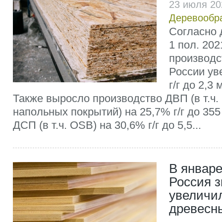
23 июля 20
Деревообр
Согласно 
1 пол. 202
производс
России ув
г/г до 2,3 
Также выросло производство ДВП (в т.ч
напольных покрытий) на 25,7% г/г до 355 
ДСП (в т.ч. OSB) на 30,6% г/г до 5,5...
В январе
Россия 
увеличи
древесн