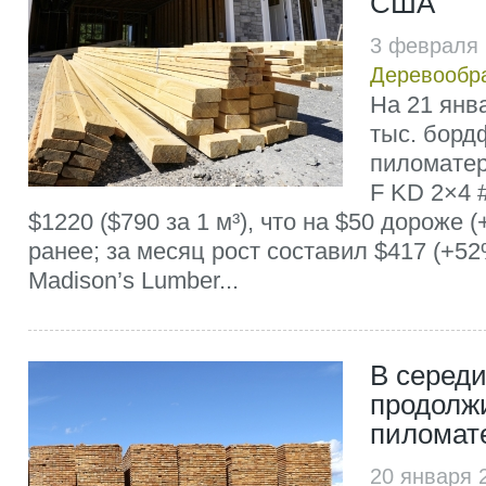
США
3 февраля 
Деревообр
На 21 янва
тыс. борд
пиломатер
F KD 2×4 
$1220 ($790 за 1 м³), что на $50 дороже 
ранее; за месяц рост составил $417 (+5
Madison’s Lumber...
В середи
продолжи
пиломат
20 января 