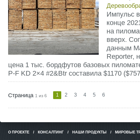
Деревообр
Импульс в
конце 202
на пилом
вверх. Со
данным Ma
Reporter, 
цена 1 тыс. бордфутов базовых пиломат
P-F KD 2×4 #2&Btr составила $1170 ($757 
Страница
1
2
3
4
5
6
1 из 6
О ПРОЕКТЕ
/
КОНСАЛТИНГ
/
НАШИ ПРОДУКТЫ
/
МИРОВЫЕ Т