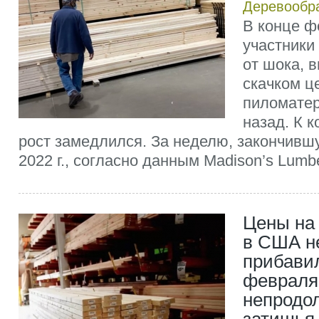
Деревообр
В конце ф
участники
от шока, 
скачком ц
пиломатер
назад. К к
рост замедлился. За неделю, закончив
2022 г., согласно данным Madison’s Lumber
Цены на
в США н
прибавил
февраля
непродо