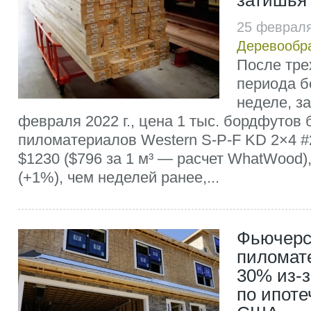
затишья
25 февраля
Деревообр
После тре
периода б
неделе, з
февраля 2022 г., цена 1 тыс. бордфутов
пиломатериалов Western S-P-F KD 2×4 #
$1230 ($796 за 1 м³ — расчет WhatWood),
(+1%), чем неделей ранее,...
Фьючерс
пиломат
30% из-з
по ипоте