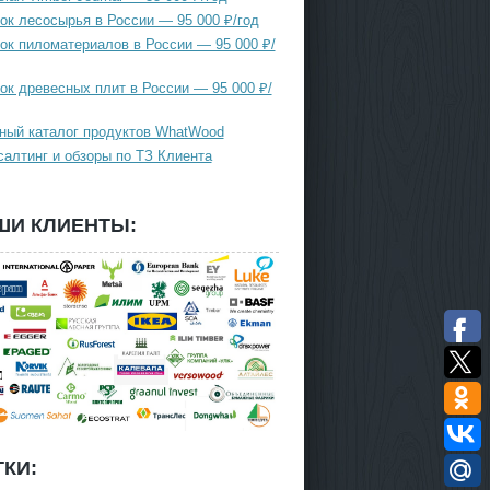
ок лесосырья в России — 95 000 ₽/год
ок пиломатериалов в России — 95 000 ₽/
ок древесных плит в России — 95 000 ₽/
ный каталог продуктов WhatWood
салтинг и обзоры по ТЗ Клиента
ШИ КЛИЕНТЫ:
КИ: