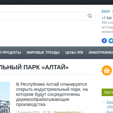
ВХОД
+7 916 
250 кли
исслед
resear
И ПРОДУКТЫ
МИРОВЫЕ ТРЕНДЫ
ЦЕНЫ ЛПК
ИНФОГРАФИК
ЛЬНЫЙ ПАРК «АЛТАЙ»
В Республике Алтай планируется
открыть индустриальный парк, на
Кат
котором будут сосредоточены
деревообрабатывающие
Еже
производства
«Ле
Russ
18 января 2024 ` 18:38
Деревообработка
/