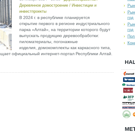
Деревянное домостроение
/
Инвестиции и
Рын
инвестпроекты
Рын
В 2024 г. в республике планируется
год
открытие первого в регионе индустриального
Рын
парка «Алтай», на территории которого будут
год
выпускать продукцию деревообработки:
Пол
пиломатериалы, погонажные
Кон
изделия, домокомплекты как каркасного типа,
общает официальный интернет-портал Республики Алтай.
НА
МЕТ