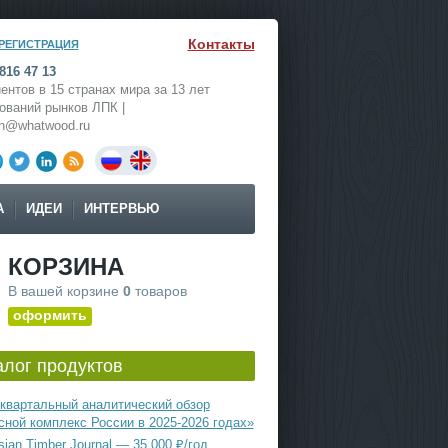
Контакты
РЕГИСТРАЦИЯ
816 47 13
ентов в 15 странах мира за 13 лет
ований рынков ЛПК |
ch@whatwood.ru
А
ИДЕИ
ИНТЕРВЬЮ
КОРЗИНА
В вашей корзине
0
товаров
оформить
алог продуктов
квартальный аналитический обзор
сной комплекс России в 2025-2026 годах»
ian Timber Journal — 35 000 ₽/год