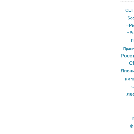
CLT
Sod
«Ры
«Р
Г
Прави
Росс
С
Япон
имп
к
ле
ф