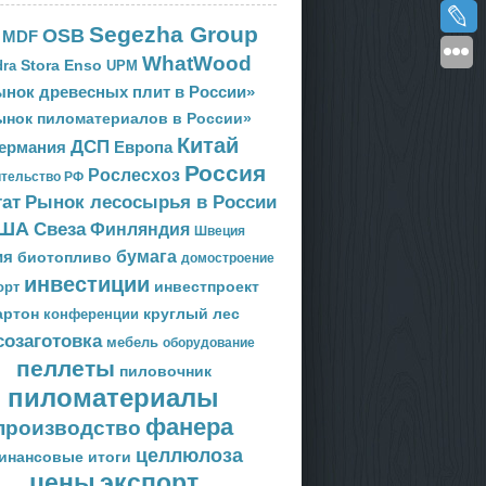
Segezha Group
OSB
MDF
WhatWood
Stora Enso
ra
UPM
нок древесных плит в России»
ынок пиломатериалов в России»
Китай
ДСП
Европа
ермания
Россия
Рослесхоз
тельство РФ
тат
Рынок лесосырья в России
ША
Свеза
Финляндия
Швеция
ия
бумага
биотопливо
домостроение
инвестиции
орт
инвестпроект
артон
круглый лес
конференции
созаготовка
мебель
оборудование
пеллеты
пиловочник
пиломатериалы
фанера
производство
целлюлоза
инансовые итоги
цены
экспорт