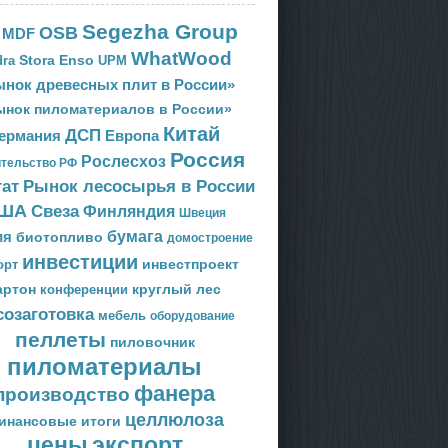
Segezha Group
OSB
MDF
WhatWood
Stora Enso
ra
UPM
нок древесных плит в России»
ынок пиломатериалов в России»
Китай
ДСП
Европа
ермания
Россия
Рослесхоз
тельство РФ
тат
Рынок лесосырья в России
ША
Свеза
Финляндия
Швеция
ия
бумага
биотопливо
домостроение
инвестиции
орт
инвестпроект
артон
круглый лес
конференции
созаготовка
мебель
оборудование
пеллеты
пиловочник
пиломатериалы
фанера
производство
целлюлоза
инансовые итоги
цены
экспорт