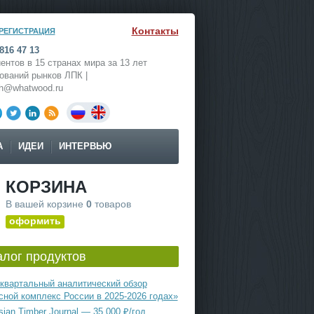
Контакты
РЕГИСТРАЦИЯ
816 47 13
ентов в 15 странах мира за 13 лет
ований рынков ЛПК |
ch@whatwood.ru
А
ИДЕИ
ИНТЕРВЬЮ
КОРЗИНА
В вашей корзине
0
товаров
оформить
алог продуктов
квартальный аналитический обзор
сной комплекс России в 2025-2026 годах»
ian Timber Journal — 35 000 ₽/год