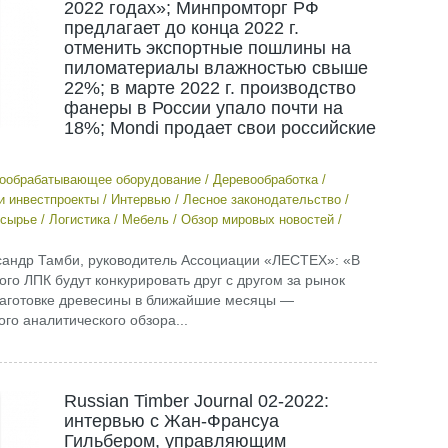
2022 годах»; Минпромторг РФ
предлагает до конца 2022 г.
отменить экспортные пошлины на
пиломатериалы влажностью свыше
22%; в марте 2022 г. производство
фанеры в России упало почти на
18%; Mondi продает свои российские
ообрабатывающее оборудование
/
Деревообработка
/
и инвестпроекты
/
Интервью
/
Лесное законодательство
/
сырье
/
Логистика
/
Мебель
/
Обзор мировых новостей
/
ександр Тамби, руководитель Ассоциации «ЛЕСТЕХ»: «В
ого ЛПК будут конкурировать друг с другом за рынок
 заготовке древесины в ближайшие месяцы —
го аналитического обзора...
Russian Timber Journal 02-2022:
интервью с Жан-Франсуа
Гильбером, управляющим