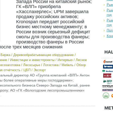
Запада России на китайский рынок;
Рын
ГК «ВЛП» приобрела
Рын
«Хасслахерлес»; UPM завершила
год
продажу российских активов;
Рын
Kronospan передает российский
год
бизнес местному менеджменту; в
Пол
России возник серьезный дефицит
Кон
смолы для производства фанеры;
производство фанеры в России
после трех месяцев снижения
НА
/
Биржа
/
Деревообрабатывающее оборудование
/
ение
/
Инвестиции и инвестпроекты
/
Интервью
/
Лесное
есозаготовка
/
Лесосырье
/
Логистика
/
Мебель
/
Обзор
я отчётность
/
ЦБП
/
Экспорт
неральный директор АО «Группа компаний «ВЛП» Антон
ы более оперативные меры господдержки»;
есопильного бизнеса Северо-Запада на Китай, ранее
вропу; АО «ГК «Вологодские лесопромышленники»
.
МЕТ