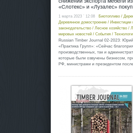
снижении экспорта мебели из 
«Слотекс» и «Лузалес» покуп
1 марта 2023 ` 12:08
Биотопливо
/
Дере
Деревянное домостроение
/
Инвестиции 
законодательство
/
Лесное хозяйство
/
Л
мировых новостей
/
События
/
Технологи
Russian Timber Journal 02-2023: Юр
«Практика Групп»: «Сейчас благопри
производственных, так и администра
которые были озвучены бизнесом, п
РФ, министрами и президентом после