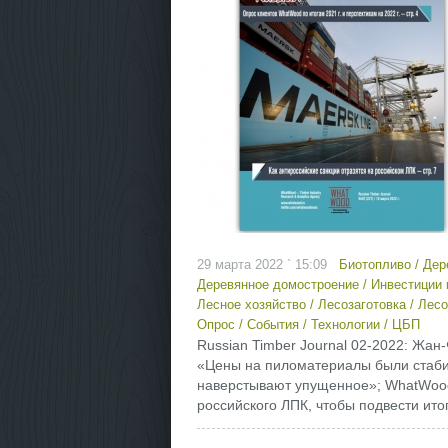
29 марта 2022 ` 15:09
Биотопливо
/
Дер
Деревянное домостроение
/
Инвестиции 
Лесное хозяйство
/
Лесозаготовка
/
Лесо
Опрос
/
События
/
Технологии
/
ЦБП
Russian Timber Journal 02-2022: Жа
«Цены на пиломатериалы были стабил
наверстывают упущенное»; WhatWood
российского ЛПК, чтобы подвести итог