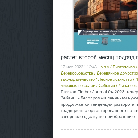
растет второй месяц подряд 
17 мая 2023 ` 12:46
M&A
/
Биотопливо
Деревообработка
/
Деревянное домостро
законодательство
/
Лесное хозяйство
/
Л
мировых новостей
/
События
/
Финансова
Russian Timber Journal 04-2023: ге
Зебанц: «Лесопромышленникам нужн
продолжается тенденция разворота л
традиционно ориентированного на Е
завершило сделку по приобретению..