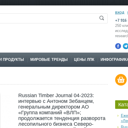
ВХОД
+7 916 
250 кли
исслед
resear
И ПРОДУКТЫ
МИРОВЫЕ ТРЕНДЫ
ЦЕНЫ ЛПК
ИНФОГРАФИК
Russian Timber Journal 04-2023:
интервью с Антоном Зебанцем,
Кат
генеральным директором АО
«Группа компаний «ВЛП»;
Еже
продолжается тенденция разворота
«Ле
лесопильного бизнеса Северо-
Russ