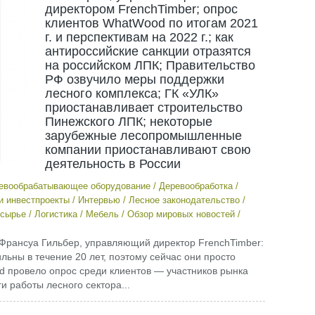
директором FrenchTimber; опрос
клиентов WhatWood по итогам 2021
г. и перспективам на 2022 г.; как
антироссийские санкции отразятся
на российском ЛПК; Правительство
РФ озвучило меры поддержки
лесного комплекса; ГК «УЛК»
приостанавливает строительство
Пинежского ЛПК; некоторые
зарубежные лесопромышленные
компании приостанавливают свою
деятельность в России
евообрабатывающее оборудование
/
Деревообработка
/
и инвестпроекты
/
Интервью
/
Лесное законодательство
/
сырье
/
Логистика
/
Мебель
/
Обзор мировых новостей
/
н-Франсуа Гильбер, управляющий директор FrenchTimber:
ьны в течение 20 лет, поэтому сейчас они просто
 провело опрос среди клиентов — участников рынка
и работы лесного сектора...