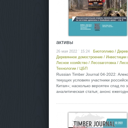
активы
26 мая 2022 ` 15:24
Биотопливо
/
Дерев
Деревянное домостроение
/
Инвестиции 
Лесное хозяйство
/
Лесозаготовка
/
Лесо
Технологии
/
ЦБП
Russian Timber Journal 04-2022: Ал
текущих условиях участники российск
Китая»; насколько вероятен спад по
аналитическая статья; анонс ежегодно