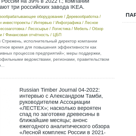
России на 39% в 2022 г.; компании
ают три российских завода IKEA.
ПА
вообрабатывающее оборудование
/
Деревообработка
/
и инвестпроекты
/
Интервью
/
Инфографика
/
Лесное
есозаготовка
/
Лесосырье
/
Логистика
/
Мебель
/
Обзор
и
/
Финансовая отчётность
/
ЦБП
ий Стрежень, исполнительный директор компании
ятное время для повышения эффективности как
тивных процессов предприятий»; меры поддержки,
рофильными ведомствами, регионами, правительством
...
Russian Timber Journal 04-2022:
интервью с Александром Тамби,
руководителем Ассоциации
«ЛЕСТЕХ»; насколько вероятен
спад по заготовке древесины в
ближайшие месяцы; анонс
ежегодного аналитического обзора
«Лесной комплекс России в 2021-