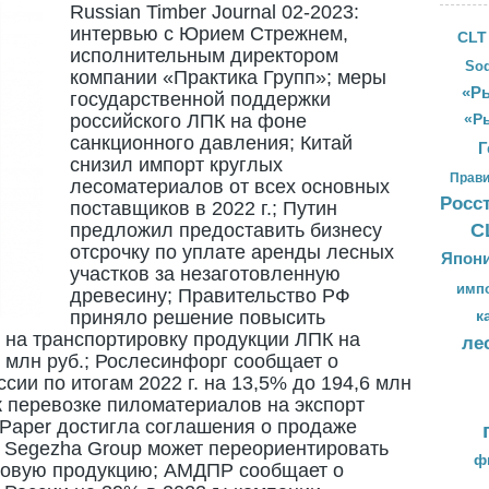
Russian Timber Journal 02-2023:
интервью с Юрием Стрежнем,
CLT
исполнительным директором
Sod
компании «Практика Групп»; меры
«Ры
государственной поддержки
российского ЛПК на фоне
«Р
санкционного давления; Китай
Г
снизил импорт круглых
Прави
лесоматериалов от всех основных
Росс
поставщиков в 2022 г.; Путин
предложил предоставить бизнесу
С
отсрочку по уплате аренды лесных
Япон
участков за незаготовленную
имп
древесину; Правительство РФ
приняло решение повысить
к
 на транспортировку продукции ЛПК на
ле
0 млн руб.; Рослесинфорг сообщает о
сии по итогам 2022 г. на 13,5% до 194,6 млн
 перевозке пиломатериалов на экспорт
al Paper достигла соглашения о продаже
; Segezha Group может переориентировать
ф
новую продукцию; АМДПР сообщает о