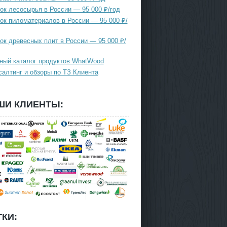
ок лесосырья в России — 95 000 ₽/год
ок пиломатериалов в России — 95 000 ₽/
ок древесных плит в России — 95 000 ₽/
ный каталог продуктов WhatWood
салтинг и обзоры по ТЗ Клиента
ШИ КЛИЕНТЫ:
КИ: