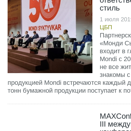
ответств
стиль
1 июля 201
ЦБП
Партнерск
«Монди С
входит в 
Mondi с 2
не все жи
знакомы с
продукцией Mondi встречаются каждый д
тонн бумажной продукции поступает к по
MAXConf
III межд