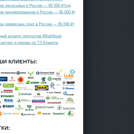
ок лесосырья в России — 95 000 ₽/год
ок пиломатериалов в России — 95 000 ₽/
ок древесных плит в России — 95 000 ₽/
ный каталог продуктов WhatWood
салтинг и обзоры по ТЗ Клиента
ШИ КЛИЕНТЫ:
КИ: