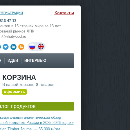
Контакты
РЕГИСТРАЦИЯ
816 47 13
ентов в 15 странах мира за 13 лет
ований рынков ЛПК |
ch@whatwood.ru
А
ИДЕИ
ИНТЕРВЬЮ
КОРЗИНА
В вашей корзине
0
товаров
оформить
алог продуктов
квартальный аналитический обзор
сной комплекс России в 2025-2026 годах»
ian Timber Journal — 35 000 ₽/год