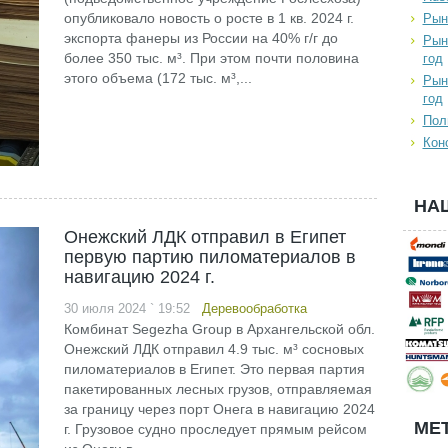
опубликовало новость о росте в 1 кв. 2024 г.
Рын
экспорта фанеры из России на 40% г/г до
Рын
более 350 тыс. м³. При этом почти половина
год
этого объема (172 тыс. м³,...
Рын
год
Пол
Кон
НА
Онежский ЛДК отправил в Египет
первую партию пиломатериалов в
навигацию 2024 г.
30 июля 2024 ` 19:52
Деревообработка
Комбинат Segezha Group в Архангельской обл.
Онежский ЛДК отправил 4.9 тыс. м³ сосновых
пиломатериалов в Египет. Это первая партия
пакетированных лесных грузов, отправляемая
за границу через порт Онега в навигацию 2024
МЕТ
г. Грузовое судно проследует прямым рейсом