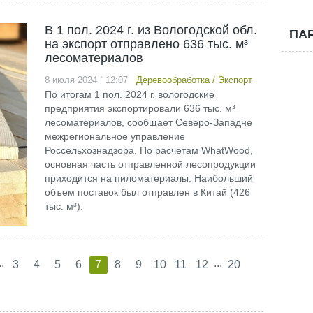
В 1 пол. 2024 г. из Вологодской обл.
ПА
на экспорт отправлено 636 тыс. м³
лесоматериалов
8 июля 2024 ` 12:07
Деревообработка
/
Экспорт
По итогам 1 пол. 2024 г. вологодские
предприятия экспортировали 636 тыс. м³
лесоматериалов, сообщает Северо-Западне
межрегиональное управление
Россельхознадзора. По расчетам WhatWood,
основная часть отправленной лесопродукции
приходится на пиломатериалы. Наибольший
объем поставок был отправлен в Китай (426
тыс. м³).
..
...
3
4
5
6
7
8
9
10
11
12
20