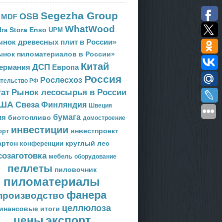
Segezha Group
OSB
MDF
WhatWood
Stora Enso
ra
UPM
нок древесных плит в России»
ынок пиломатериалов в России»
Китай
ДСП
Европа
ермания
Россия
Рослесхоз
тельство РФ
тат
Рынок лесосырья в России
ША
Свеза
Финляндия
Швеция
ия
бумага
биотопливо
домостроение
инвестиции
орт
инвестпроект
артон
круглый лес
конференции
созаготовка
мебель
оборудование
пеллеты
пиловочник
пиломатериалы
фанера
производство
целлюлоза
инансовые итоги
цены
экспорт