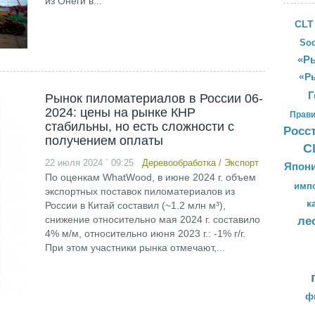
из Онеги в...
CLT
Sod
«Ры
«Р
Г
Рынок пиломатериалов в России 06-
2024: цены на рынке КНР
Прави
стабильны, но есть сложности с
Росс
получением оплаты
С
22 июля 2024 ` 09:25
Деревообработка
/
Экспорт
Япон
По оценкам WhatWood, в июне 2024 г. объем
имп
экспортных поставок пиломатериалов из
к
России в Китай составил (~1.2 млн м³),
снижение относительно мая 2024 г. составило
ле
4% м/м, относительно июня 2023 г.: -1% г/г.
При этом участники рынка отмечают,...
ф