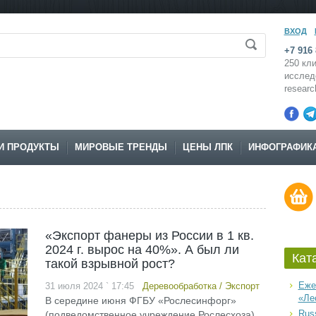
ВХОД
+7 916 
250 кли
исслед
resear
И ПРОДУКТЫ
МИРОВЫЕ ТРЕНДЫ
ЦЕНЫ ЛПК
ИНФОГРАФИК
«Экспорт фанеры из России в 1 кв.
2024 г. вырос на 40%». А был ли
Кат
такой взрывной рост?
Еже
31 июля 2024 ` 17:45
Деревообработка
/
Экспорт
«Ле
В середине июня ФГБУ «Рослесинфорг»
Russ
(подведомственное учреждение Рослесхоза)