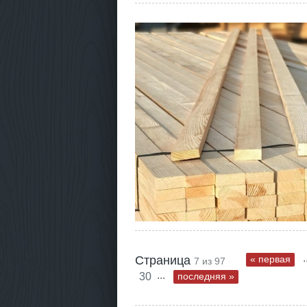
.
Страница
« первая
7 из 97
...
30
последняя »