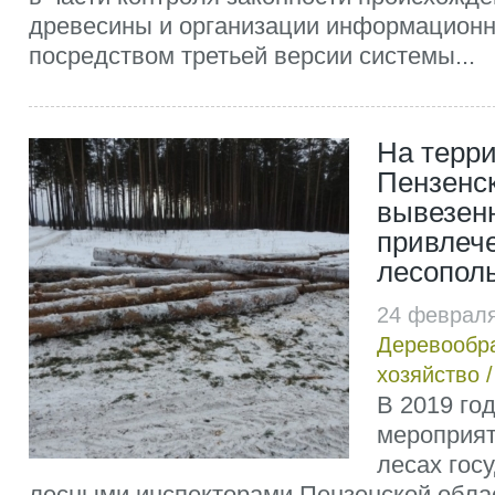
древесины и организации информационн
посредством третьей версии системы...
На терр
Пензенск
вывезен
привлеч
лесопол
24 февраля
Деревообр
хозяйство
В 2019 го
мероприят
лесах гос
лесными инспекторами Пензенской обла