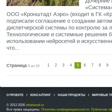
Дочерние
«Система»
ООО «Кронштадт Аэро» (входит в ГК «К
подписали соглашение о создании авто
диспетчерской системы по контролю за л
Технологические и системные решения б
использовании нейросетей и искусственн
что...
Страница
1
2
3
4
5
6
7
8
9
5 из 10
О ПРОЕКТЕ
/
КОНСАЛТИНГ
/
НАШИ ПРОДУКТЫ
/
МИРОВЫЕ Т
© 2012-2026
whatwood.ru
Все права защищены.
Политика конфиденциальности
.
Публичная о