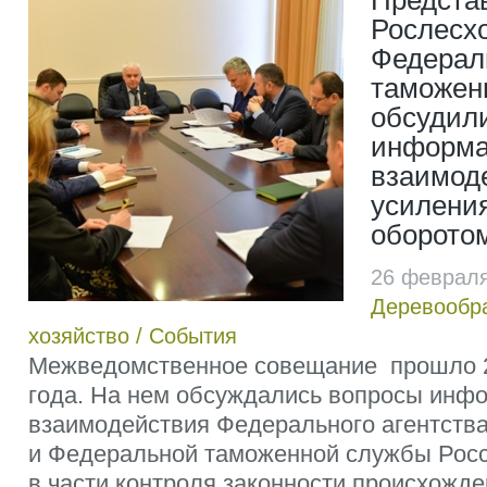
Предста
Рослесхо
Федерал
таможен
обсудил
информа
взаимод
усиления
оборото
26 февраля
Деревообр
хозяйство
/
События
Межведомственное совещание прошло 
года. На нем обсуждались вопросы инф
взаимодействия Федерального агентства
и Федеральной таможенной службы Рос
в части контроля законности происхожд