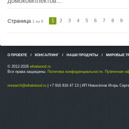
домокомплектов...
Страница
1
2
3
4
5
6
7
8
9
1 из 9
О ПРОЕКТЕ
/
КОНСАЛТИНГ
/
НАШИ ПРОДУКТЫ
/
МИРОВЫЕ Т
© 2012-2026
whatwood.ru
Все права защищены.
Политика конфиденциальности
.
Публичная о
research@whatwood.ru
| +7 916 816 47 13 | ИП Новосёлов Игорь Сер