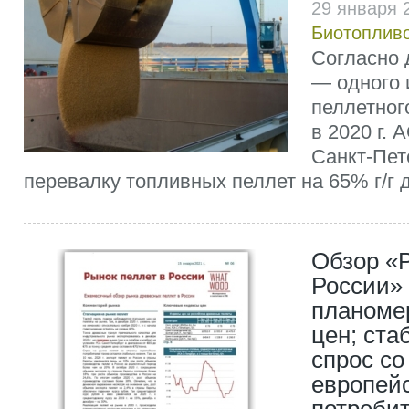
29 января 
Биотоплив
Согласно
— одного 
пеллетног
в 2020 г. 
Санкт-Пет
перевалку топливных пеллет на 65% г/г до
Обзор «Р
России» 
планоме
цен; ста
спрос со
европей