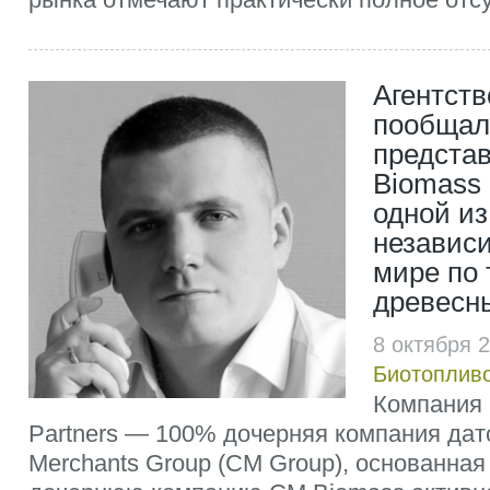
Агентст
пообщал
предста
Biomass 
одной и
независ
мире по 
древесн
8 октября 
Биотоплив
Компания
Partners — 100% дочерняя компания дат
Merchants Group (CM Group), основанная 