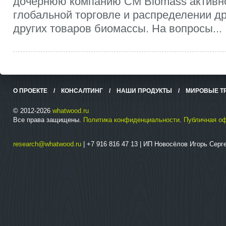
дочернюю компанию CM Biomass активно
глобальной торговле и распределении д
других товаров биомассы. На вопросы...
О ПРОЕКТЕ
/
КОНСАЛТИНГ
/
НАШИ ПРОДУКТЫ
/
МИРОВЫЕ Т
© 2012-2026
whatwood.ru
Все права защищены.
Политика конфиденциальности
.
Публичная о
research@whatwood.ru
| +7 916 816 47 13 | ИП Новосёлов Игорь Сер