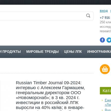
ВХОД
+7 916 
250 кли
исслед
resear
И ПРОДУКТЫ
МИРОВЫЕ ТРЕНДЫ
ЦЕНЫ ЛПК
ИНФОГРАФИК
Russian Timber Journal 09-2024:
интервью с Алексеем Гармашем,
Кат
генеральным директором ООО
«Новоморснаб»; в 3 кв. 2024 г.
Еже
инвестиции в российский ЛПК
«Ле
выросли на 40% кв/кв; в январе-
Russ