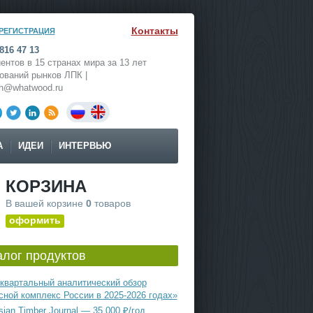
Контакты
РЕГИСТРАЦИЯ
816 47 13
ентов в 15 странах мира за 13 лет
ований рынков ЛПК |
ch@whatwood.ru
А
ИДЕИ
ИНТЕРВЬЮ
КОРЗИНА
В вашей корзине
0
товаров
оформить
алог продуктов
квартальный аналитический обзор
сной комплекс России в 2025-2026 годах»
ian Timber Journal — 35 000 ₽/год