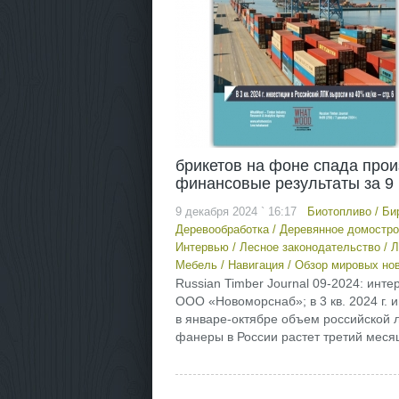
брикетов на фоне спада прои
финансовые результаты за 9 м
9 декабря 2024 ` 16:17
Биотопливо
/
Би
Деревообработка
/
Деревянное домостро
Интервью
/
Лесное законодательство
/
Л
Мебель
/
Навигация
/
Обзор мировых но
Russian Timber Journal 09-2024: ин
ООО «Новоморснаб»; в 3 кв. 2024 г. 
в январе-октябре объем российской л
фанеры в России растет третий месяц