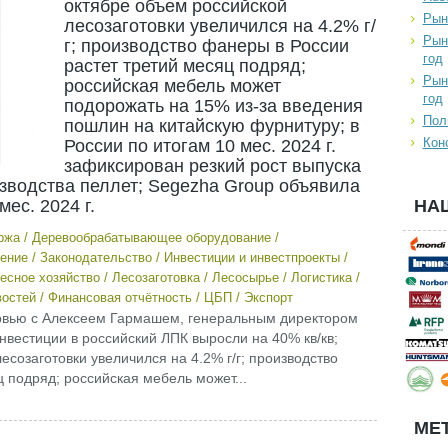
октябре объем российской
Рын
лесозаготовки увеличился на 4.2% г/
Рын
г; производство фанеры в России
год
растет третий месяц подряд;
Рын
российская мебель может
год
подорожать на 15% из-за введения
Пол
пошлин на китайскую фурнитуру; в
Кон
России по итогам 10 мес. 2024 г.
зафиксирован резкий рост выпуска
зводства пеллет; Segezha Group объявила
ес. 2024 г.
НА
ржа
/
Деревообрабатывающее оборудование
/
ение
/
Законодательство
/
Инвестиции и инвестпроекты
/
есное хозяйство
/
Лесозаготовка
/
Лесосырье
/
Логистика
/
востей
/
Финансовая отчётность
/
ЦБП
/
Экспорт
тервью с Алексеем Гармашем, генеральным директором
инвестиции в российский ЛПК выросли на 40% кв/кв;
есозаготовки увеличился на 4.2% г/г; производство
 подряд; российская мебель может...
МЕТ