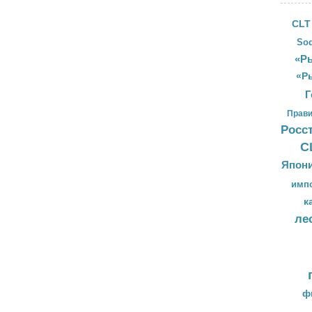
CLT
Sod
«Ры
«Р
Г
Прави
Росс
С
Япон
имп
к
ле
ф