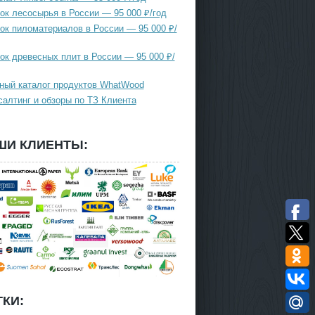
ок лесосырья в России — 95 000 ₽/год
ок пиломатериалов в России — 95 000 ₽/
ок древесных плит в России — 95 000 ₽/
ный каталог продуктов WhatWood
салтинг и обзоры по ТЗ Клиента
ШИ КЛИЕНТЫ:
КИ: