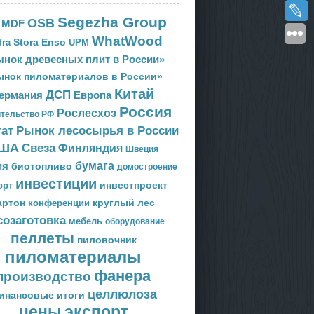
Segezha Group
OSB
MDF
WhatWood
Stora Enso
ra
UPM
нок древесных плит в России»
ынок пиломатериалов в России»
Китай
ДСП
Европа
ермания
Россия
Рослесхоз
тельство РФ
тат
Рынок лесосырья в России
ША
Свеза
Финляндия
Швеция
ия
бумага
биотопливо
домостроение
инвестиции
орт
инвестпроект
артон
круглый лес
конференции
созаготовка
мебель
оборудование
пеллеты
пиловочник
пиломатериалы
фанера
производство
целлюлоза
инансовые итоги
цены
экспорт