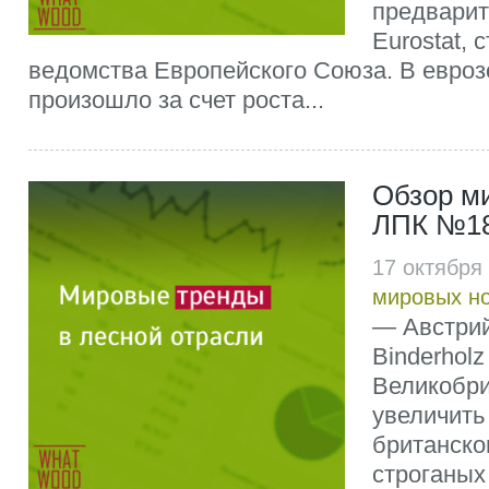
предвари
Eurostat, 
ведомства Европейского Союза. В евроз
произошло за счет роста...
Обзор м
ЛПК №18
17 октября
мировых н
— Австрий
Binderhol
Великобри
увеличить
британско
строганых