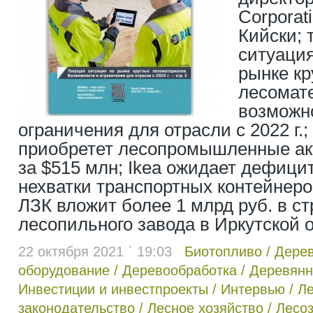
Corporat
Кийски; 
ситуация
рынке кр
лесомат
возможн
ограничения для отрасли с 2022 г.
приобретет лесопромышленные ак
за $515 млн; Ikea ожидает дефицит
нехватки транспортных контейнеро
ЛЗК вложит более 1 млрд руб. в с
лесопильного завода в Иркутской о
22 октября 2021 ` 19:03
Биотопливо
/
Дере
оборудование
/
Деревообработка
/
Деревянн
Инвестиции и инвестпроекты
/
Интервью
/
Л
законодательство
/
Лесное хозяйство
/
Лесоз