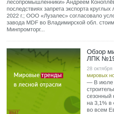
лесопромышленники» Андреем Коноплё
последствиях запрета экспорта круглых
2022 г.; ООО «Лузалес» согласовало усл
завода MDF во Владимирской обл. стоим
Минпромторг...
Обзор м
ЛПК №19
28 октября
мировых н
— В июле 
строитель
сезонный 
на 3,1% в
во всем Е