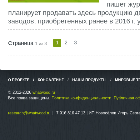
пишет жур
планирует продавать здесь продукцию д
заводов, приобретенных ранее в 2016 г. у 
Страница
1
2
3
1 из 3
О ПРОЕКТЕ
/
КОНСАЛТИНГ
/
НАШИ ПРОДУКТЫ
/
МИРОВЫЕ Т
© 2012-2026
whatwood.ru
Все права защищены.
Политика конфиденциальности
.
Публичная о
research@whatwood.ru
| +7 916 816 47 13 | ИП Новосёлов Игорь Сер