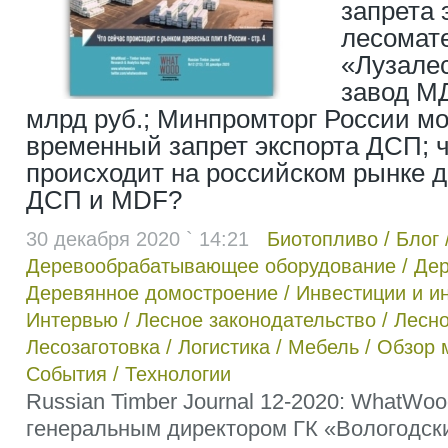
запрета 
лесомате
«Лузале
завод М
млрд руб.; Минпромторг России м
временный запрет экспорта ДСП; ч
происходит на российском рынке 
ДСП и MDF?
30 декабря 2020 ` 14:21
Биотопливо
/
Блог
Деревообрабатывающее оборудование
/
Дер
Деревянное домостроение
/
Инвестиции и и
Интервью
/
Лесное законодательство
/
Лесно
Лесозаготовка
/
Логистика
/
Мебель
/
Обзор 
События
/
Технологии
Russian Timber Journal 12-2020: WhatWoo
генеральным директором ГК «Вологодск