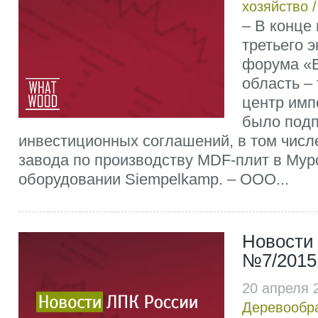
хозяйство
– В конце 
третьего 
форума «
область –
центр им
было подп
инвестиционных соглашений, в том числ
завода по производству MDF-плит в Мур
оборудовании Siempelkamp. – ООО...
Новости
№7/2015
20 апреля 
Деревообр