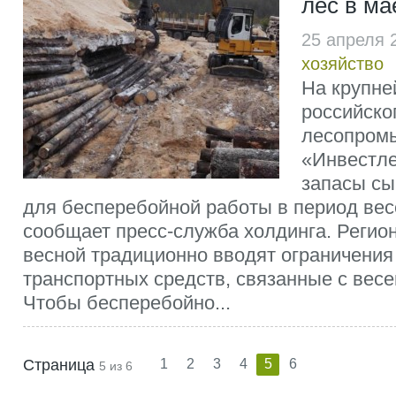
лес в м
25 апреля 
хозяйство
На крупне
российско
лесопром
«Инвестл
запасы сы
для бесперебойной работы в период вес
сообщает пресс-служба холдинга. Регио
весной традиционно вводят ограничения 
транспортных средств, связанные с весе
Чтобы бесперебойно...
Страница
1
2
3
4
5
6
5 из 6