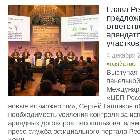
Глава Р
предлож
ответств
арендат
участков
4 декабря 
хозяйство
Выступая 
панельной
Междунар
«ЦБП Росс
новые возможности», Сергей Гапликов о
необходимость усиления контроля за ис
арендных договоров лесопользователям
пресс-служба официального портала Рес
Коми...