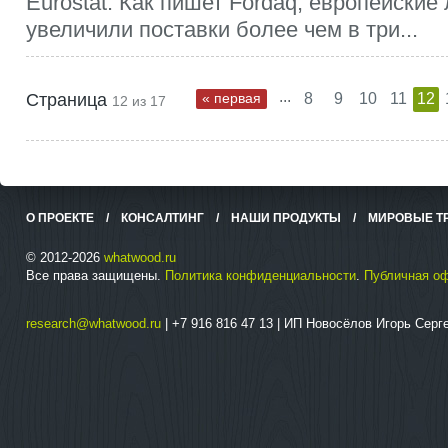
Eurostat. Как пишет Fordaq, европейские
увеличили поставки более чем в три...
...
Страница
« первая
8
9
10
11
12
12 из 17
О ПРОЕКТЕ
/
КОНСАЛТИНГ
/
НАШИ ПРОДУКТЫ
/
МИРОВЫЕ Т
© 2012-2026
whatwood.ru
Все права защищены.
Политика конфиденциальности
.
Публичная о
research@whatwood.ru
| +7 916 816 47 13 | ИП Новосёлов Игорь Сер