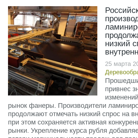
Российс
произво
ламинир
продолж
низкий с
внутрен
25 марта 2
Деревообр
Прошедши
привнес з
изменений
рынок фанеры. Производители ламинир
продолжают отмечать низкий спрос на в
при этом сохраняется активная конкурен
рынки. Укрепление курса рубля добавля