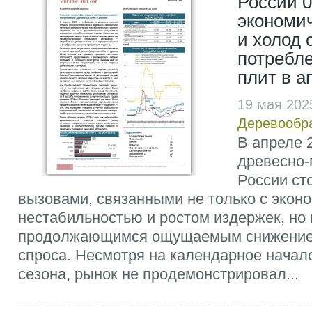
России 0
экономи
и холод
потребл
плит в а
19 мая 202
Деревообр
В апреле 2
древесно-
России ст
вызовами, связанными не только c экон
нестабильностью и ростом издержек, но 
продолжающимся ощущаемым снижением
спроса. Несмотря на календарное начал
сезона, рынок не продемонстрировал...