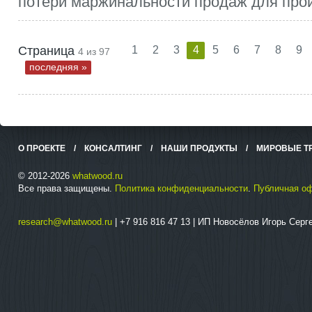
потери маржинальности продаж для прои
Страница
1
2
3
4
5
6
7
8
9
4 из 97
последняя »
О ПРОЕКТЕ
/
КОНСАЛТИНГ
/
НАШИ ПРОДУКТЫ
/
МИРОВЫЕ Т
© 2012-2026
whatwood.ru
Все права защищены.
Политика конфиденциальности
.
Публичная о
research@whatwood.ru
| +7 916 816 47 13 | ИП Новосёлов Игорь Сер